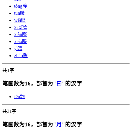
tóng
曈
tūn
暾
wěi
㬙
xī xǐ
暿
xiàn
㬗
xiǎo
曉
yì
曀
zhào
曌
共1字
笔画数为16，部首为"
曰
"的汉字
fēn
朆
共31字
笔画数为16，部首为"
月
"的汉字