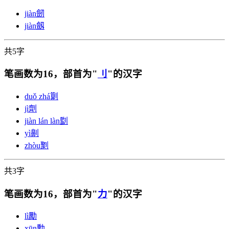
jiàn
劒
jiàn
劔
共5字
笔画数为16，部首为"
刂
"的汉字
duǒ zhá
㔍
jì
劑
jiàn lán làn
㔋
yì
劓
zhòu
㔌
共3字
笔画数为16，部首为"
力
"的汉字
lì
勵
xūn
勳