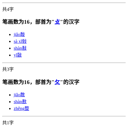
共4字
笔画数为16，部首为"
攴
"的汉字
jiǎo
敽
sà xǐ
㪪
shàn
㪨
yǐ
敼
共3字
笔画数为16，部首为"
攵
"的汉字
jiǎo
敿
shàn
敾
zhěng
整
共1字