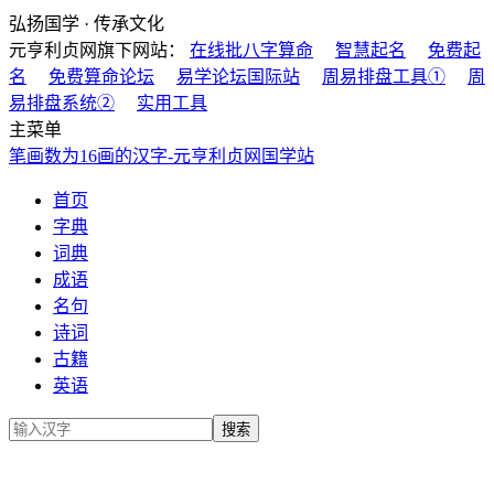
弘扬国学 · 传承文化
元亨利贞网旗下网站：
在线批八字算命
智慧起名
免费起
名
免费算命论坛
易学论坛国际站
周易排盘工具①
周
易排盘系统②
实用工具
主菜单
笔画数为16画的汉字-元亨利贞网国学站
首页
字典
词典
成语
名句
诗词
古籍
英语