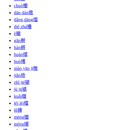
chuò
擉
dān dàn
擔
dǎng dàng
擋
dié zhá
㩹
è
擜
gǎn
擀
hàn
撼
huàn
擐
huò
擭
qiào yāo jī
撽
jiǎn
撿
zhì jié
擳
jù jū
據
kuǎi
擓
léi lèi
擂
lǔ
擄
mēng
擝
méng
㩚