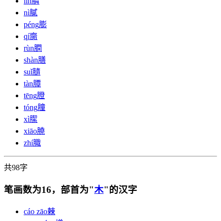
lìn
膦
nì
膩
péng
膨
qí
䐡
rùn
膶
shàn
膳
suǐ
膸
tàn
䐺
tēng
膯
tóng
膧
xì
䐼
xiāo
膮
zhí
膱
共98字
笔画数为16，部首为"
木
"的汉字
cáo zāo
㯥