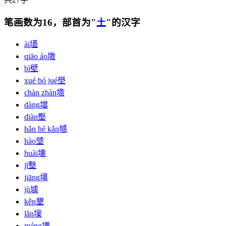
笔画数为16，部首为"
土
"的汉字
ài
壒
qiāo áo
墽
bì
壁
xué bó jué
壆
chàn zhàn
㙴
dàng
壋
diàn
壂
hǎn hé kǎn
㙳
hào
㙱
huài
壊
jī
墼
jiāng
壃
jù
壉
kěn
墾
lǎn
壈
méng
㙹