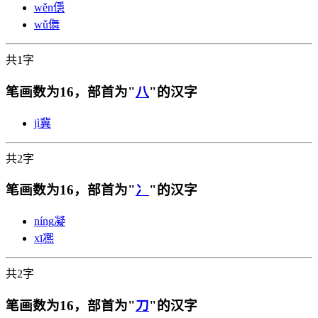
wěn
㒚
wǔ
儛
共1字
笔画数为16，部首为"
八
"的汉字
jì
冀
共2字
笔画数为16，部首为"
冫
"的汉字
níng
凝
xī
凞
共2字
笔画数为16，部首为"
刀
"的汉字