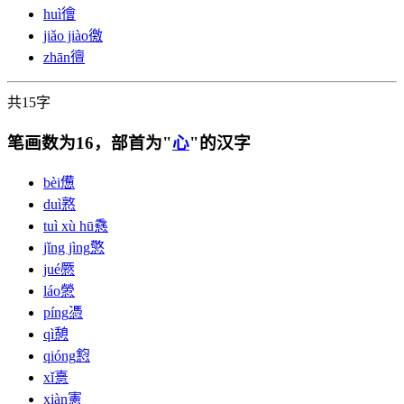
huì
徻
jiǎo jiào
徼
zhān
㣶
共15字
笔画数为16，部首为"
心
"的汉字
bèi
憊
duì
憝
tuì xù hū
㦌
jǐng jìng
憼
jué
憠
láo
憥
píng
憑
qì
憩
qióng
憌
xǐ
憙
xiàn
憲