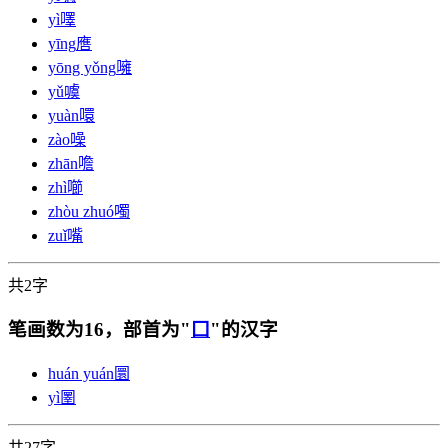
yì
㘁
yīng
噟
yōng yǒng
噰
yǔ
噳
yuàn
噮
zào
噪
zhān
噡
zhì
㘉
zhòu zhuó
噣
zuǐ
嘴
共2字
笔画数为16，部首为"
囗
"的汉字
huán yuán
圜
yì
圛
共27字