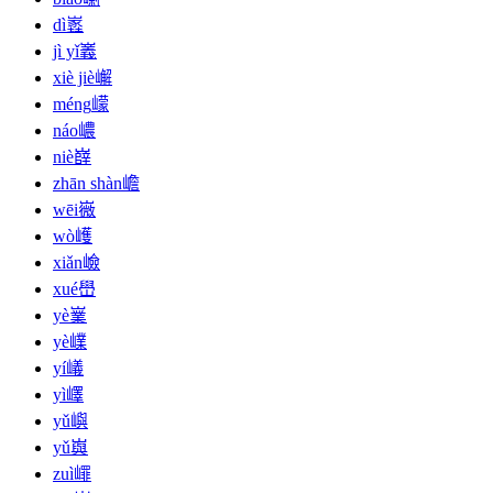
dì
嶳
jì yǐ
㠖
xiè jiè
嶰
méng
㠓
náo
嶩
niè
嶭
zhān shàn
嶦
wēi
嶶
wò
㠛
xiǎn
嶮
xué
嶨
yè
嶪
yè
嶫
yí
嶬
yì
嶧
yǔ
嶼
yǔ
㠘
zuì
嶵