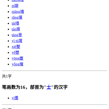
pí
壀
qiáng
墻
rǎng
壌
tái
㙵
tán
壇
táng
㙶
yì tú
墿
xiè
㙰
yě
壄
yōng
壅
yǒng
㙲
共1字
笔画数为16，部首为"
士
"的汉字
yī
夁