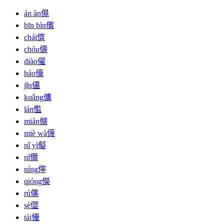
án àn
儑
bīn bìn
儐
chái
儕
chóu
儔
diào
㒛
háo
儫
jǐn
儘
kuǎng
儣
lán
儖
mián
㒙
miè wà
㒝
nǐ yì
儗
nǐ
儞
níng
儜
qióng
儝
rú
儒
sè
㒊
tái
儓