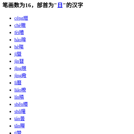
笔画数为16，部首为"
日
"的汉字
céng
㬝
chè
㬚
fèi
曊
hào
曍
hè
㬞
jì
曁
jìn
㬜
jǐng
暻
jìng
曔
lì
曆
liáo
暸
lín
暽
shěn
曋
shǔ
龧
tán
曇
tǎn
暺
tì
㬱