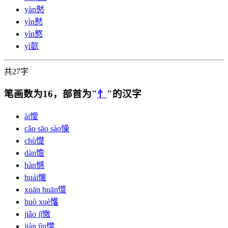
yàn
㦔
yìn
憖
yìn
憗
yì
㦤
共27字
笔画数为16，部首为"
忄
"的汉字
ài
懓
cǎo sāo sào
懆
chù
憷
dàn
憺
hàn
憾
huái
懐
xuān huān
懁
huò xuè
㦜
jiǎo jǐ
憿
jiàn jìn
㦗