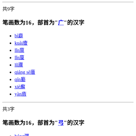
共9字
笔画数为16，部首为"
广
"的汉字
bì
廦
kuài
廥
lǐn
廪
lǐn
廩
lǔ
㢚
qiáng sè
廧
qín
㢙
xiè
廨
yàn
㢛
共3字
笔画数为16，部首为"
弓
"的汉字