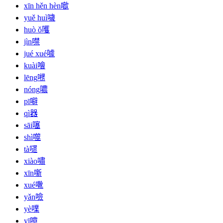
xīn hěn hèn
噷
yuě huì
噦
huò ǒ
嚄
jìn
噤
jué xué
噱
kuài
噲
lēng
㘄
nóng
噥
pī
噼
qì
器
sāi
噻
shì
噬
tà
嚃
xiào
嘯
xīn
噺
xué
㗾
yǎn
噞
yè
㗼
yī
噫