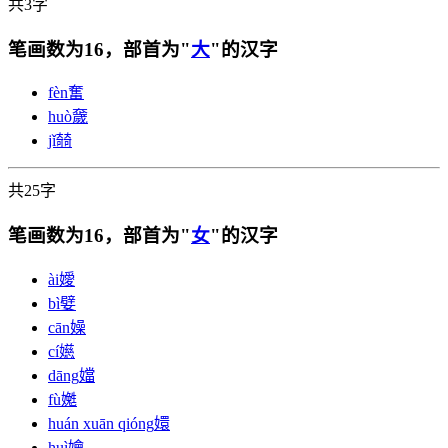
共3字
笔画数为16，部首为"
大
"的汉字
fèn
奮
huò
奯
jǐ
㚡
共25字
笔画数为16，部首为"
女
"的汉字
ài
嬡
bì
嬖
cān
嬠
cí
嬨
dāng
㜭
fù
嬔
huán xuān qióng
嬛
huì
嬒