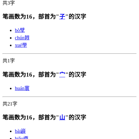
共3字
笔画数为16，部首为"
子
"的汉字
bò
孹
chún
㝇
xué
學
共1字
笔画数为16，部首为"
宀
"的汉字
huán
寰
共21字
笔画数为16，部首为"
山
"的汉字
bài
㠔
biǎo
㠒