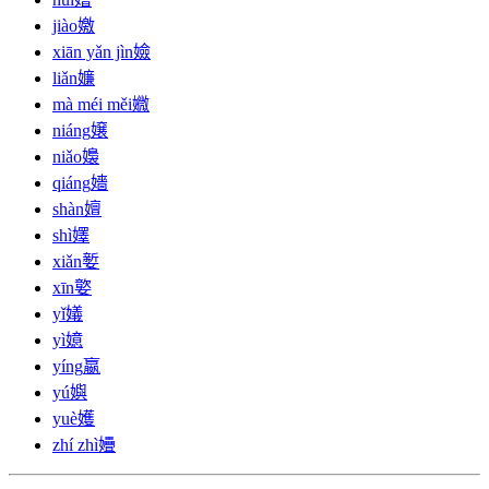
jiào
嬓
xiān yǎn jìn
嬐
liǎn
嬚
mà méi měi
㜫
niáng
嬢
niǎo
嬝
qiáng
嬙
shàn
嬗
shì
嬕
xiǎn
㜪
xīn
嬜
yǐ
嬟
yì
嬑
yíng
嬴
yú
嬩
yuè
嬳
zhí zhì
㜼