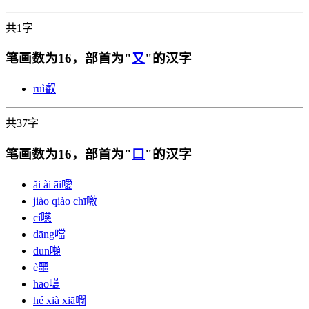
共1字
笔画数为16，部首为"
又
"的汉字
ruì
叡
共37字
笔画数为16，部首为"
口
"的汉字
ǎi ài āi
噯
jiào qiào chī
噭
cí
㘂
dāng
噹
dūn
噸
è
噩
hāo
嚆
hé xià xiā
㗿