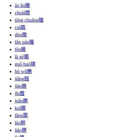
áo ǎo
䐿
chuài
膪
tóng chuáng
朣
cuì
膬
dùn
㬿
fán pán
膰
fèn
膹
là gé
臈
guó huò
䐸
hū wǔ
膴
jiǎng
膙
jiāo
膲
jǐn
䐶
juǎn
臇
kuì
膭
lǎng
朤
láo
朥
liáo
膫