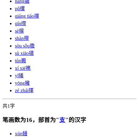
nǎng
擃
pǔ
擈
qiáng tiáo
㩖
qín
㩒
sè
擌
shàn
擅
sòu sǒu
擞
sù xiāo
㩋
tún
㩔
xí xié
㩗
yǐ
㩘
yōng
擁
zé zhái
擇
共1字
笔画数为16，部首为"
支
"的汉字
xún
攳