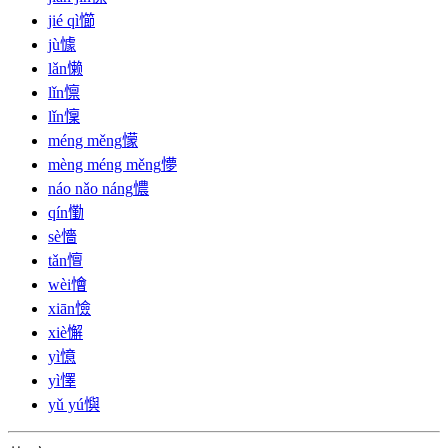
jié qì
㦢
jù
懅
lǎn
懒
lǐn
懔
lǐn
懍
méng měng
懞
mèng méng měng
懜
náo nǎo náng
憹
qín
懄
sè
懎
tǎn
憻
wèi
懀
xiān
憸
xiè
懈
yì
憶
yì
懌
yǔ yú
懙