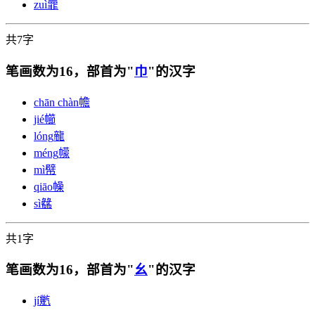
zuì
㠑
共7字
笔画数为16，部首为"
巾
"的汉字
chān chàn
幨
jié
幯
lóng
㡣
méng
幪
mì
幦
qiāo
幧
sì
㣈
共1字
笔画数为16，部首为"
幺
"的汉字
jí
㡮