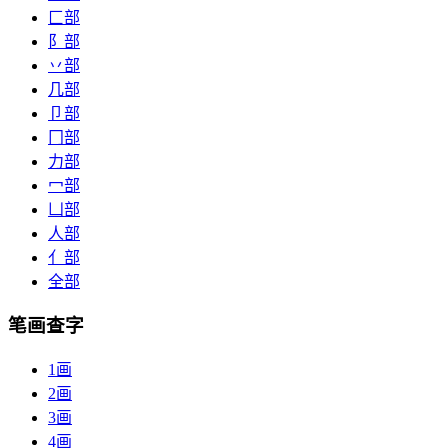
匚部
阝部
丷部
几部
卩部
冂部
力部
冖部
凵部
人部
亻部
全部
笔画查字
1画
2画
3画
4画