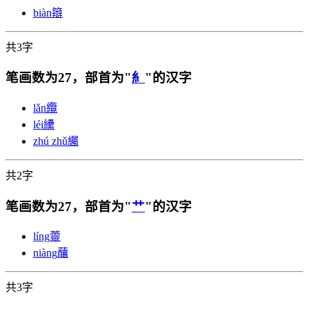
biàn
䉸
共3字
笔画数为27，部首为"
糹
"的汉字
lǎn
纜
léi
纝
zhú zhǔ
䌵
共2字
笔画数为27，部首为"
艹
"的汉字
líng
䖅
niàng
䖆
共3字