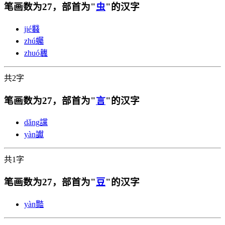
笔画数为27，部首为"
虫
"的汉字
jié
蠽
zhú
蠾
zhuó
蠿
共2字
笔画数为27，部首为"
言
"的汉字
dǎng
讜
yàn
讞
共1字
笔画数为27，部首为"
豆
"的汉字
yàn
豓