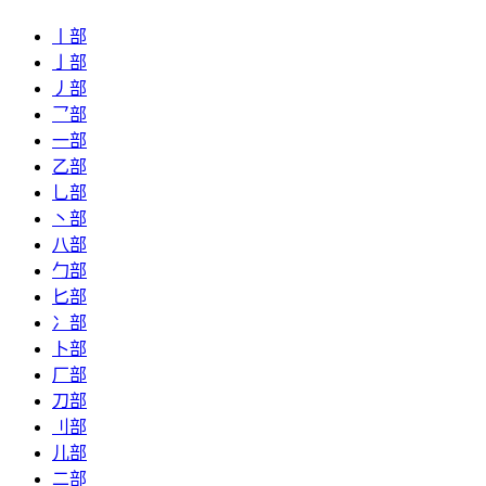
丨部
亅部
丿部
乛部
一部
乙部
乚部
丶部
八部
勹部
匕部
冫部
卜部
厂部
刀部
刂部
儿部
二部