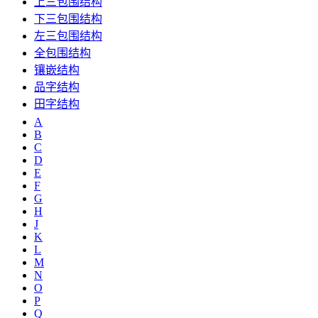
上三包围结构
下三包围结构
左三包围结构
全包围结构
镶嵌结构
品字结构
田字结构
A
B
C
D
E
F
G
H
J
K
L
M
N
O
P
Q