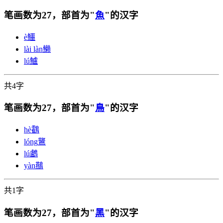
笔画数为27，部首为"
魚
"的汉字
è
鱷
lài làn
䲚
lú
鱸
共4字
笔画数为27，部首为"
鳥
"的汉字
hè
鸖
lóng
鸗
lú
鸕
yàn
䴏
共1字
笔画数为27，部首为"
黑
"的汉字