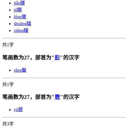
jiǎn
䮿
jú
驧
lóng
驡
shuāng
驦
xiāng
驤
共1字
笔画数为27，部首为"
髟
"的汉字
ráng
鬤
共1字
笔画数为27，部首为"
鬯
"的汉字
yù
鬰
共3字