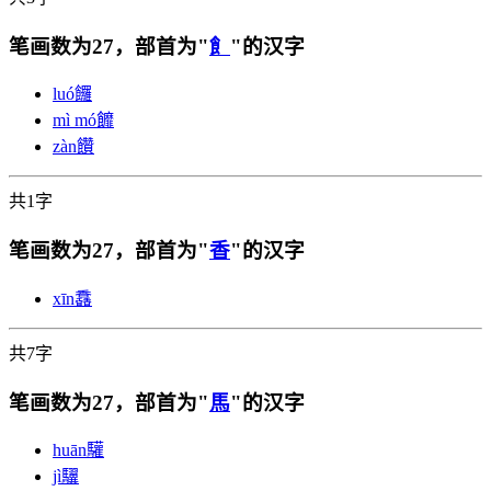
笔画数为27，部首为"
飠
"的汉字
luó
饠
mì mó
䭩
zàn
饡
共1字
笔画数为27，部首为"
香
"的汉字
xīn
馫
共7字
笔画数为27，部首为"
馬
"的汉字
huān
驩
jì
龮