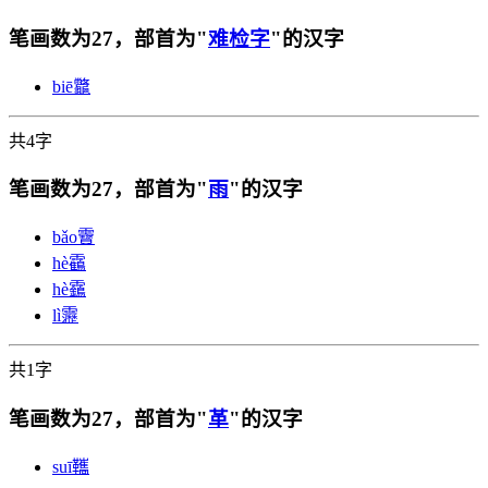
笔画数为27，部首为"
难检字
"的汉字
biē
龞
共4字
笔画数为27，部首为"
雨
"的汉字
bǎo
靌
hè
靍
hè
靎
lì
靋
共1字
笔画数为27，部首为"
革
"的汉字
suī
䪎