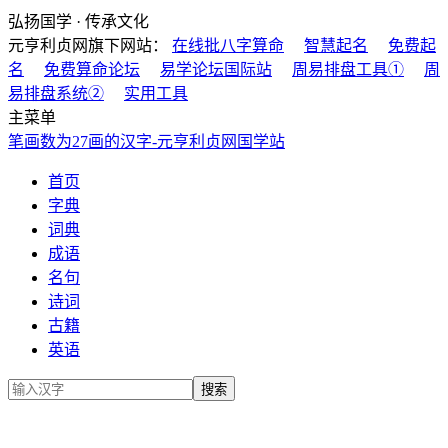
弘扬国学 · 传承文化
元亨利贞网旗下网站：
在线批八字算命
智慧起名
免费起
名
免费算命论坛
易学论坛国际站
周易排盘工具①
周
易排盘系统②
实用工具
主菜单
笔画数为27画的汉字-元亨利贞网国学站
首页
字典
词典
成语
名句
诗词
古籍
英语