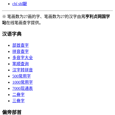
chí shǐ
䶵
※ 笔画数为27画的字、笔画数为27的汉字由
元亨利贞网国学
站
在线笔画查字提供。
汉语字典
部首查字
拼音查字
多音字大全
笔顺查询
汉字转拼音
500常用字
1000常用字
7000现通表
二叠字
三叠字
偏旁部首