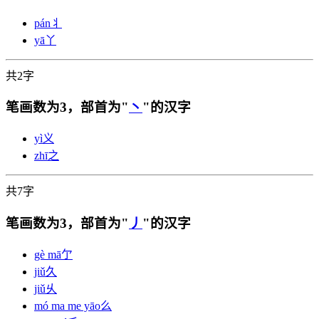
pán
丬
yā
丫
共2字
笔画数为3，部首为"
丶
"的汉字
yì
义
zhī
之
共7字
笔画数为3，部首为"
丿
"的汉字
gè mā
亇
jiǔ
久
jiǔ
乆
mó ma me yāo
么