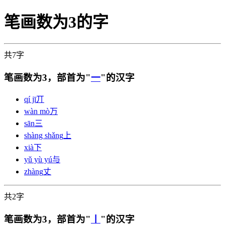
笔画数为3的字
共7字
笔画数为3，部首为"
一
"的汉字
qí jī
丌
wàn mò
万
sān
三
shàng shǎng
上
xià
下
yǔ yù yú
与
zhàng
丈
共2字
笔画数为3，部首为"
丨
"的汉字