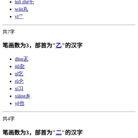
tuō zhé
乇
wán
丸
yī
乊
共7字
笔画数为3，部首为"
乙
"的汉字
dīng
㐉
jiǔ
㐇
qǐ
乞
rù
㐈
xí
习
xiāng
乡
yě
也
共4字
笔画数为3，部首为"
二
"的汉字