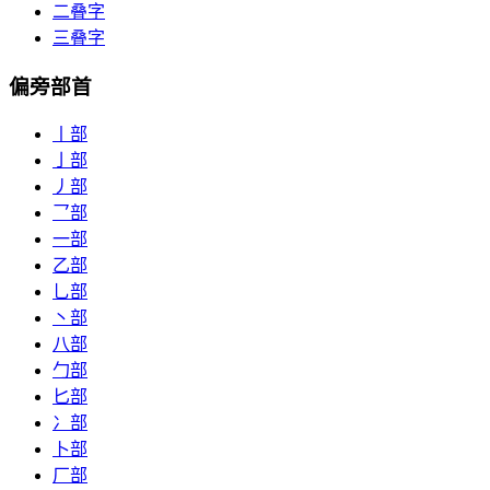
二叠字
三叠字
偏旁部首
丨部
亅部
丿部
乛部
一部
乙部
乚部
丶部
八部
勹部
匕部
冫部
卜部
厂部