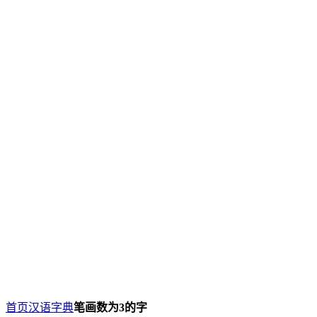
首页
汉语字典
笔画数为3的字