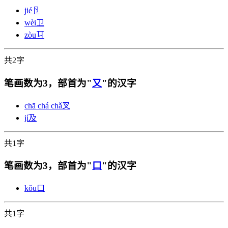
jié
卪
wèi
卫
zòu
㔿
共2字
笔画数为3，部首为"
又
"的汉字
chā chá chǎ
叉
jí
及
共1字
笔画数为3，部首为"
口
"的汉字
kǒu
口
共1字