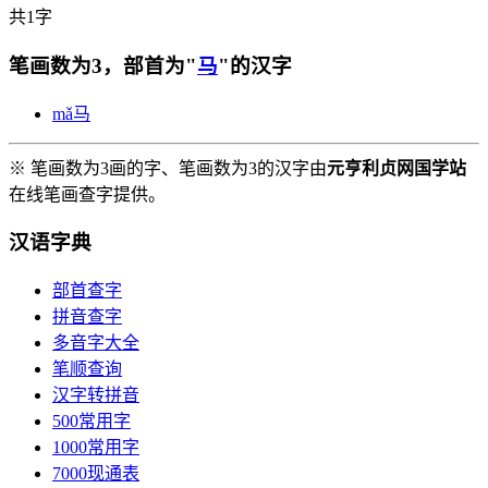
共1字
笔画数为3，部首为"
马
"的汉字
mǎ
马
※ 笔画数为3画的字、笔画数为3的汉字由
元亨利贞网国学站
在线笔画查字提供。
汉语字典
部首查字
拼音查字
多音字大全
笔顺查询
汉字转拼音
500常用字
1000常用字
7000现通表