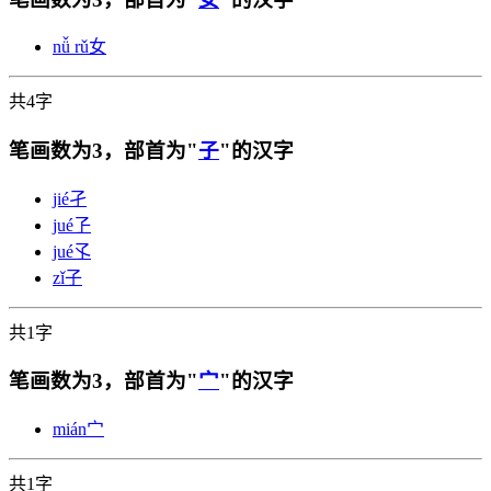
nǚ rǔ
女
共4字
笔画数为3，部首为"
子
"的汉字
jié
孑
jué
孒
jué
孓
zǐ
子
共1字
笔画数为3，部首为"
宀
"的汉字
mián
宀
共1字