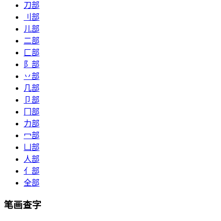
刀部
刂部
儿部
二部
匚部
阝部
丷部
几部
卩部
冂部
力部
冖部
凵部
人部
亻部
全部
笔画查字