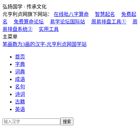
弘扬国学 · 传承文化
元亨利贞网旗下网站：
在线批八字算命
智慧起名
免费起
名
免费算命论坛
易学论坛国际站
周易排盘工具①
周
易排盘系统②
实用工具
主菜单
笔画数为3画的汉字-元亨利贞网国学站
首页
字典
词典
成语
名句
诗词
古籍
英语