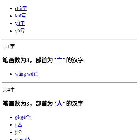
chù
亍
kuī
亏
yú
于
yú
亐
共1字
笔画数为3，部首为"
亠
"的汉字
wáng wú
亡
共4字
笔画数为3，部首为"
人
"的汉字
gè gě
个
jí
亼
jí
亽
wáng
亾