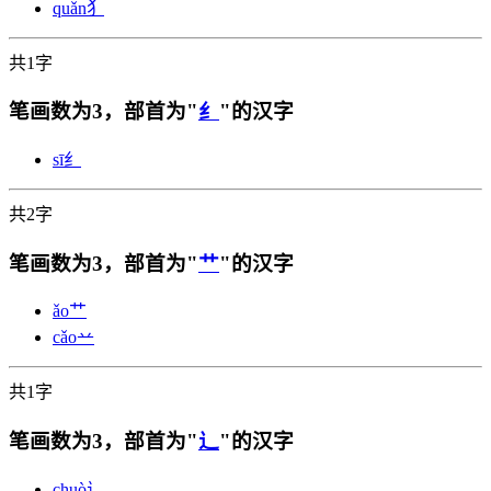
quǎn
犭
共1字
笔画数为3，部首为"
纟
"的汉字
sī
纟
共2字
笔画数为3，部首为"
艹
"的汉字
ǎo
艹
cǎo
䒑
共1字
笔画数为3，部首为"
辶
"的汉字
chuò
辶