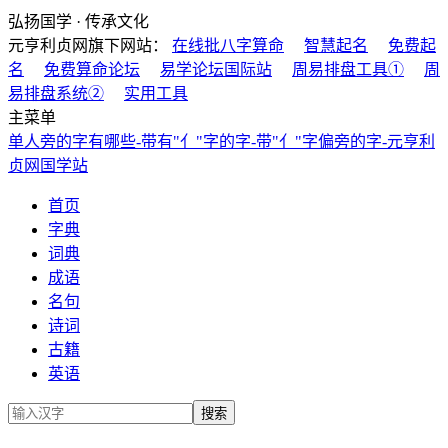
弘扬国学 · 传承文化
元亨利贞网旗下网站：
在线批八字算命
智慧起名
免费起
名
免费算命论坛
易学论坛国际站
周易排盘工具①
周
易排盘系统②
实用工具
主菜单
单人旁的字有哪些-带有"亻"字的字-带"亻"字偏旁的字-元亨利
贞网国学站
首页
字典
词典
成语
名句
诗词
古籍
英语