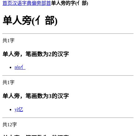
首页
汉语字典
偏旁部首
单人旁的字(亻部)
单人旁(亻部)
共1字
单人旁，笔画数为2的汉字
rén
亻
共1字
单人旁，笔画数为3的汉字
yì
亿
共12字