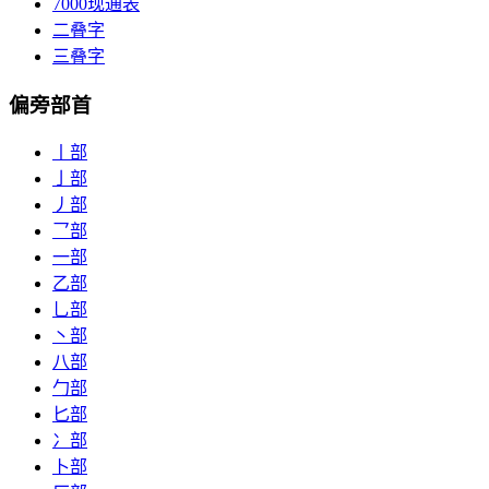
7000现通表
二叠字
三叠字
偏旁部首
丨部
亅部
丿部
乛部
一部
乙部
乚部
丶部
八部
勹部
匕部
冫部
卜部