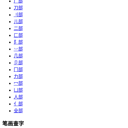
厂部
刀部
刂部
儿部
二部
匚部
阝部
丷部
几部
卩部
冂部
力部
冖部
凵部
人部
亻部
全部
笔画查字