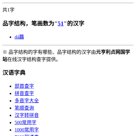
共1字
品字结构，笔画数为"
51
"的汉字
dá
龘
※ 品字结构的字有哪些、品字结构的汉字由
元亨利贞网国学
站
在线汉字结构查字提供。
汉语字典
部首查字
拼音查字
多音字大全
笔顺查询
汉字转拼音
500常用字
1000常用字