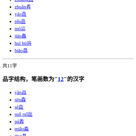
zhuǎn
孨
yáo
垚
pǐn
品
mó
尛
jiān
姦
huì hū
芔
biāo
骉
共11字
品字结构，笔画数为"
12
"的汉字
yàn
焱
sēn
森
sè
歮
suǒ ruǐ
惢
pá
掱
miǎo
淼