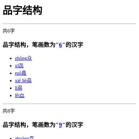
品字结构
共6字
品字结构，笔画数为"
6
"的汉字
zhòng
众
xǐ
㐂
ruò
叒
xié liè
劦
lí
刕
lěi
厽
共8字
品字结构，笔画数为"
9
"的汉字
zhuàng
壵