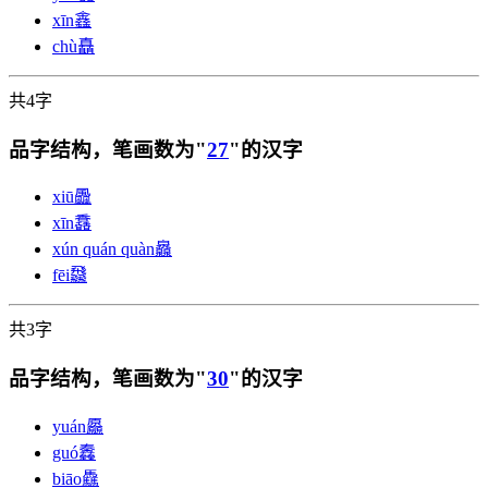
xīn
鑫
chù
矗
共4字
品字结构，笔画数为"
27
"的汉字
xiū
飍
xīn
馫
xún quán quàn
灥
fēi
飝
共3字
品字结构，笔画数为"
30
"的汉字
yuán
厵
guó
䆐
biāo
驫