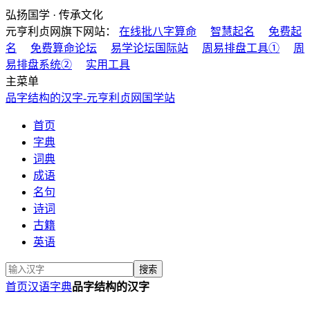
弘扬国学 · 传承文化
元亨利贞网旗下网站：
在线批八字算命
智慧起名
免费起
名
免费算命论坛
易学论坛国际站
周易排盘工具①
周
易排盘系统②
实用工具
主菜单
品字结构的汉字-元亨利贞网国学站
首页
字典
词典
成语
名句
诗词
古籍
英语
首页
汉语字典
品字结构的汉字