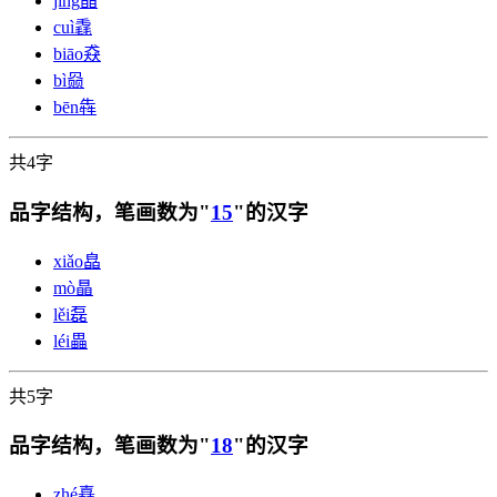
jīng
晶
cuì
毳
biāo
猋
bì
赑
bēn
犇
共4字
品字结构，笔画数为"
15
"的汉字
xiǎo
皛
mò
瞐
lěi
磊
léi
畾
共5字
品字结构，笔画数为"
18
"的汉字
zhé
嚞