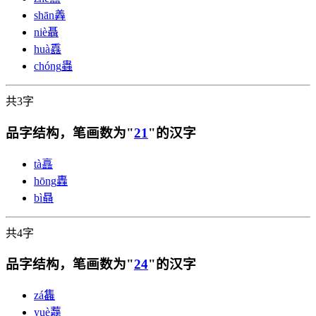
shān
羴
niè
聶
huà
舙
chóng
蟲
共3字
品字结构，笔画数为"
21
"的汉字
tà
譶
hōng
轟
bì
贔
共4字
品字结构，笔画数为"
24
"的汉字
zá
雥
yuè
䖃