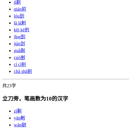
tì
剃
qián
前
lóu
剅
là lá
剌
kēi kè
剋
jǐng
剄
jiàn
剑
guǎ
剐
cuò
剉
cí cì
㓨
chà shā
剎
共23字
立刀旁，笔画数为10的汉字
zì
剚
yān
剦
wān
剜