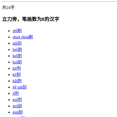
共24字
立刀旁，笔画数为8的汉字
zhì
制
shuā shuà
刷
qià
㓣
luò
㓢
luǒ
剆
kuī
刲
kū
刳
kè
刻
kǎi
剀
jié qià
㓤
jì
剂
guì
刿
guì
刽
guā
刮