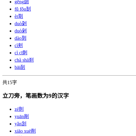
gēng
刯
fǔ fǒu
㓡
èr
刵
duò
刴
duò
剁
dào
到
cì
刾
cì cī
刺
chà shā
刹
bāi
㓦
共15字
立刀旁，笔画数为9的汉字
zé
則
yuān
剈
yǎn
㓧
xiāo xuē
削