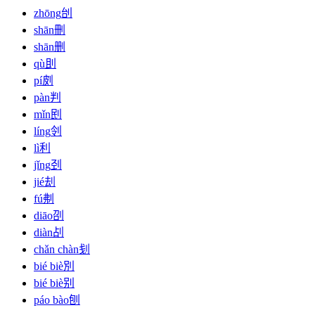
zhōng
刣
shān
刪
shān
删
qù
刞
pí
㓟
pàn
判
mǐn
刡
líng
刢
lì
利
jǐng
刭
jié
刦
fú
刜
diāo
刟
diàn
㓠
chǎn chàn
刬
bié biè
別
bié biè
别
páo bào
刨