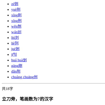
zé
则
yuè
刖
xíng
㓝
xíng
刑
wěn
刎
wán
刓
liú
刘
liè
列
jué
刔
jī
刏
huá huà
划
gāng
刚
dǎn
刐
chuàng chuāng
创
共18字
立刀旁，笔画数为7的汉字