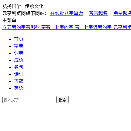
弘扬国学 · 传承文化
元亨利贞网旗下网站：
在线批八字算命
智慧起名
免费起
主菜单
立刀旁的字有哪些-带有"刂"字的字-带"刂"字偏旁的字-元亨利
首页
字典
词典
成语
名句
诗词
古籍
英语