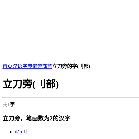
首页
汉语字典
偏旁部首
立刀旁的字(刂部)
立刀旁(刂部)
共1字
立刀旁，笔画数为2的汉字
dāo
刂