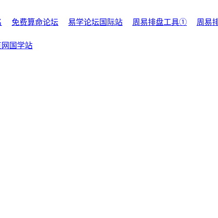
名
免费算命论坛
易学论坛国际站
周易排盘工具①
周易
贞网国学站