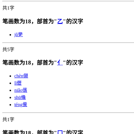
共1字
笔画数为18，部首为"
乙
"的汉字
jǔ
㐦
共5字
笔画数为18，部首为"
亻
"的汉字
chèn
儭
lì
儮
niǎo
㒟
shū
儵
téng
儯
共1字
笔画数为18，部首为"
冂
"的汉字