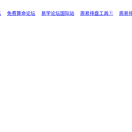
名
免费算命论坛
易学论坛国际站
周易排盘工具①
周易