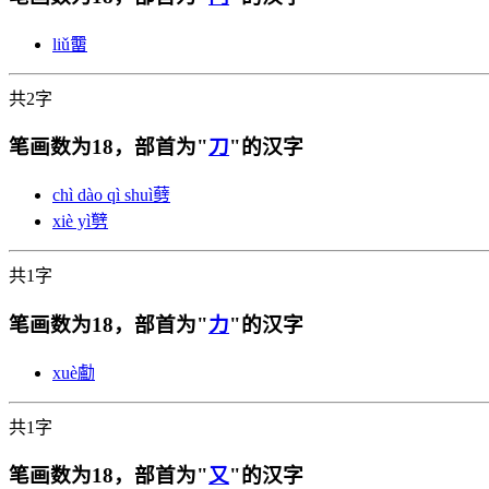
liǔ
羀
共2字
笔画数为18，部首为"
刀
"的汉字
chì dào qì shuì
㔑
xiè yì
㔎
共1字
笔画数为18，部首为"
力
"的汉字
xuè
㔧
共1字
笔画数为18，部首为"
又
"的汉字