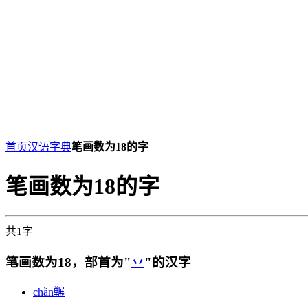
首页
汉语字典
笔画数为18的字
笔画数为18的字
共1字
笔画数为18，部首为"
丷
"的汉字
chǎn
冁