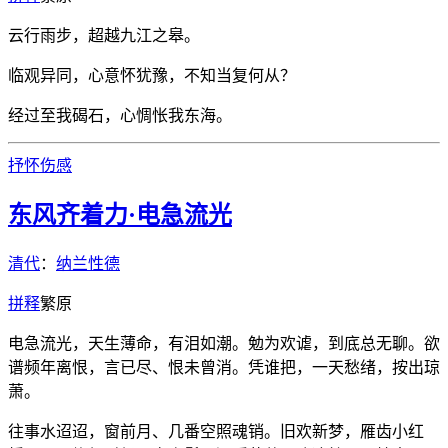
云行雨步，超越九江之皋。
临观异同，心意怀犹豫，不知当复何从？
经过至我碣石，心惆怅我东海。
抒怀
伤感
东风齐着力·电急流光
清代
：
纳兰性德
拼
释
繁
原
电急流光，天生薄命，有泪如潮。勉为欢谑，到底总无聊。欲
谱频年离恨，言已尽、恨未曾消。凭谁把，一天愁绪，按出琼
萧。
往事水迢迢，窗前月、几番空照魂销。旧欢新梦，雁齿小红