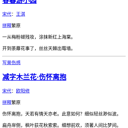
春暮游小园
宋代
：
王淇
拼
释
繁
原
一从梅粉褪残妆，涂抹新红上海棠。
开到荼蘼花事了，丝丝天棘出莓墙。
写景
伤感
减字木兰花·伤怀离抱
宋代
：
欧阳修
拼
释
繁
原
伤怀离抱，天若有情天亦老。此意如何？细似轻丝渺似波。
扁舟岸侧，枫叶荻花秋索索。细想前欢，须著人间比梦间。