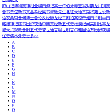
庐山记
博物志
神相全编
南游记
高士传
伯牙琴
笠翁对韵
龙川别志
晋书
贾谊新书
文昌孝经
梁书
翠微先生北征录
悟真篇
将苑
世说新
语
农桑辑要
何博士备论
反经
疑龙经
三刻拍案惊奇
淮南子
明季南
略
搜神记
陈书
围炉夜话
中庸
茶经
新五代史
松漠纪闻
棠阴比事
龙
城录
贞观政要
旧五代史
警世通言
喻世明言
尔雅
国语
万历野获编
辽史
儒林外史
更多>>
A
B
C
D
E
F
G
H
J
K
L
M
N
O
P
Q