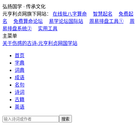
弘扬国学 · 传承文化
元亨利贞网旗下网站：
在线批八字算命
智慧起名
免费起
名
免费算命论坛
易学论坛国际站
周易排盘工具①
周
易排盘系统②
实用工具
主菜单
关于伤感的古诗-元亨利贞网国学站
首页
字典
词典
成语
名句
诗词
古籍
英语