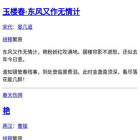
玉楼春·东风又作无情计
宋代
：
晏几道
拼
释
繁
原
东风又作无情计，艳粉娇红吹满地。碧楼帘影不遮愁，还似去
年今日意。
谁知错管春残事，到处登临曾费泪。此时金盏直须深，看尽落
花能几醉！
春天
伤感
艳
两汉
：
曹操
拼
释
繁
原