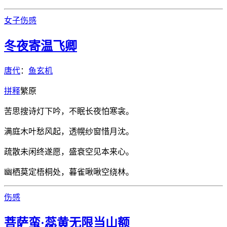
女子
伤感
冬夜寄温飞卿
唐代
：
鱼玄机
拼
释
繁
原
苦思搜诗灯下吟，不眠长夜怕寒衾。
满庭木叶愁风起，透幌纱窗惜月沈。
疏散未闲终遂愿，盛衰空见本来心。
幽栖莫定梧桐处，暮雀啾啾空绕林。
伤感
菩萨蛮·蕊黄无限当山额