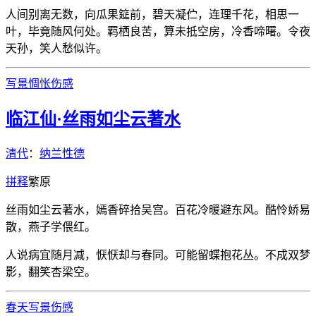
人间别离无数，向瓜果筵前，碧天凝伫，连理千花，相思一
叶，毕竟随风何处。羁栖良苦，算未抵空房，冷香啼曙。令夜
天孙，笑人愁似许。
写景
惆怅
伤感
临江仙·丝雨如尘云著水
清代
：
纳兰性德
拼
释
繁
原
丝雨如尘云著水，嫣香碎拾吴宫。百花冷暖避东风。酷怜娇易
散，燕子学偎红。
人说病宜随月减，恹恹却与春同。可能留蝶抱花丛。不成双梦
影，翻笑杏梁空。
春天
写景
伤感