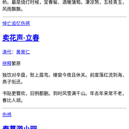
桥。最是烧灯时候，宜春髻、酒暖蒲萄。凄凉煞，五枝青玉，
风雨飘飘。
悼亡
追忆
伤感
卖花声·立春
清代
：
黄景仁
拼
释
繁
原
独饮对辛盘，愁上眉弯。楼窗今夜且休关。前度落红流到海，
燕子衔还。
书贴更簪欢，旧例都删。到时风雪满千山。年去年来常不老，
春比人顽。
伤感