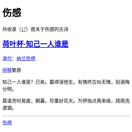
伤感
共收录〔
17
〕首关于伤感的古诗
荷叶杯·知己一人谁是
清代
：
纳兰性德
拼
释
繁
原
知己一人谁是？已矣。赢得误他生。有情终古似无情，别语悔
分明。
莫道芳时易度，朝暮。珍重好花天。为伊指点再来缘，疏雨洗
遗钿。
伤感