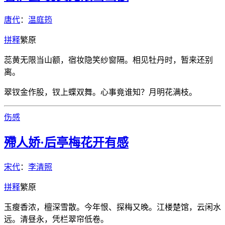
唐代
：
温庭筠
拼
释
繁
原
蕊黄无限当山额，宿妆隐笑纱窗隔。相见牡丹时，暂来还别
离。
翠钗金作股，钗上蝶双舞。心事竟谁知？月明花满枝。
伤感
殢人娇·后亭梅花开有感
宋代
：
李清照
拼
释
繁
原
玉瘦香浓，檀深雪散。今年恨、探梅又晚。江楼楚馆，云闲水
远。清昼永，凭栏翠帘低卷。