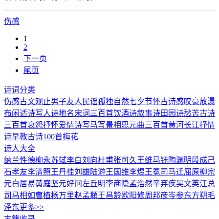
伤感
1
2
下一页
尾页
诗词分类
伤感
古文观止
男子
友人
民谣
孤独
自然
七夕节
怀古诗
感叹
豪放
瀑
布
闲适诗
写人诗
地名
宋词三百首
饮酒诗
叙事诗
田园诗
愁苦
古诗
三百首
哀怨
抒怀
爱情诗
写马
写景
相思
元曲三百首
黄河
长江
抒情
诗
早教古诗100首
梅花
诗人大全
纳兰性德
柳永
苏轼
李白
刘向
杜甫
张可久
王维
马钰
陶渊明
段成己
石孝友
李清照
王丹桂
刘雄
陆游
王国维
李煜
王冕
司马迁
屈原
柳宗
元
白居易
黄庭坚
元好问
左丘明
李商隐
孟浩然
辛弃疾
吴文英
江总
司马相如
曹植
杨万里
赵孟頫
王昌龄
欧阳修
周邦彦
岑参
东方朔
毛
泽东
更多>>
古籍收录