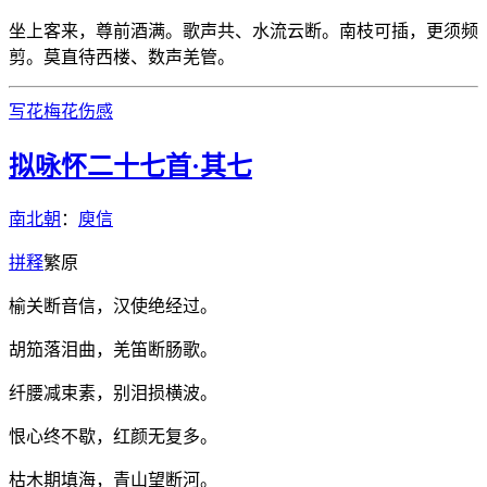
坐上客来，尊前酒满。歌声共、水流云断。南枝可插，更须频
剪。莫直待西楼、数声羌管。
写花
梅花
伤感
拟咏怀二十七首·其七
南北朝
：
庾信
拼
释
繁
原
榆关断音信，汉使绝经过。
胡笳落泪曲，羌笛断肠歌。
纤腰减束素，别泪损横波。
恨心终不歇，红颜无复多。
枯木期填海，青山望断河。