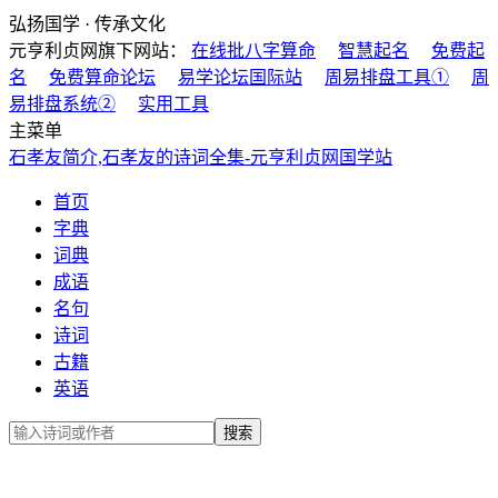
弘扬国学 · 传承文化
元亨利贞网旗下网站：
在线批八字算命
智慧起名
免费起
名
免费算命论坛
易学论坛国际站
周易排盘工具①
周
易排盘系统②
实用工具
主菜单
石孝友简介,石孝友的诗词全集-元亨利贞网国学站
首页
字典
词典
成语
名句
诗词
古籍
英语