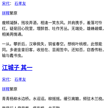
宋代
：
石孝友
拼
释
繁
原
瘦颊凝酥，残妆弄酒，相逢一笑东风。并肩携手，羞落可怜
红。疑是回心院里，埋醉首、吐作芳丛。无端处，雄蜂雌蝶，
相美两情通。
一从。攀折后，汉皋佩失，铜雀春空。想桃叶桃根，此恨能
同。多谢金銮旧客，收拾在、芸阁签中。还知否，窃香传粉，
输与蠹书虫。
江城子 其一
宋代
：
石孝友
拼
释
繁
原
青青杨柳水边桥。水迢迢。柳摇摇。缓引离觞，频驻木兰桡。