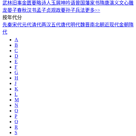
武林旧事
金匮要略
诗人玉屑
呻吟语
曾国藩家书
隋唐演义
文心雕
龙
晏子春秋
汉书
孟子
贞观政要
孙子兵法
更多>>
按年代分
先秦
宋代
元代
清代
两汉
五代
唐代
明代
魏晋
南北朝
近现代
金朝
隋
代
A
B
C
D
E
F
G
H
J
K
L
M
N
O
P
Q
R
S