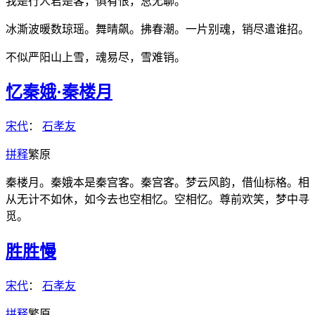
我是行人君是客，俱有恨，总无聊。
冰澌波暖数琼瑶。舞晴飙。拂春潮。一片别魂，销尽遣谁招。
不似严阳山上雪，魂易尽，雪难销。
忆秦娥·秦楼月
宋代
：
石孝友
拼
释
繁
原
秦楼月。秦娥本是秦宫客。秦宫客。梦云风韵，借仙标格。相
从无计不如休，如今去也空相忆。空相忆。尊前欢笑，梦中寻
觅。
胜胜慢
宋代
：
石孝友
拼
释
繁
原