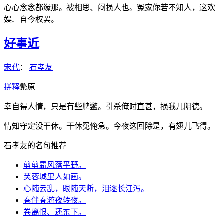
心心念念都缘那。被相思、闷损人也。冤家你若不知人，这欢
娱、自今权罢。
好事近
宋代
：
石孝友
拼
释
繁
原
幸自得人情，只是有些脾鳖。引杀俺时直甚，损我儿阴德。
情知守定没干休。干休冤俺急。今夜这回除是，有翅儿飞得。
石孝友的名句推荐
剪剪霜风落平野。
芙蓉城里人如画。
心随云乱，眼随天断，泪逐长江泻。
春伴春游夜转夜。
卷离恨、还东下。