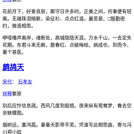
花前月下，好景良辰，厮守日许多时。正美之间，何事便有轻
离。无端珠泪暗簌，染征衫、点点红滋。最苦是、□殷勤密
约，做造相思。
咿哑橹声离岸，魂断处，高城隐隐天涯。万水千山，一去定失
花期。东君斗来无赖，散春红、点破梅枝。病成也，到而今、
著个甚医。
鹧鸪天
宋代
：
石孝友
拼
释
繁
原
别后应怜信息疏。西风几度到庭梧。夜来纵有鸳鸯梦，春去空
余蛱蝶图。
烟树远，塞鸿孤。垂垂天影带平芜。凭谁写此相思曲，寄与冯
川郑小奴