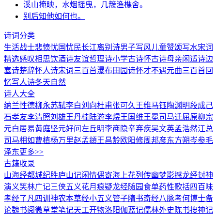
溪山掩映，水烟摇曳，几簇渔樵舍。
别后知他如何也。
诗词分类
生活
战士
悲愤
忧国忧民
长江
离别诗
男子
写风
儿童
赞颂
写水
宋词
精选
感叹
相思
饮酒诗
友谊
哲理诗
小学古诗
怀古诗
母亲
闲适诗
边
塞诗
楚辞
怀人诗
宋词三百首
瀑布
田园诗
怀才不遇
元曲三百首
回
忆
写人诗
冬天
自然
诗人大全
纳兰性德
柳永
苏轼
李白
刘向
杜甫
张可久
王维
马钰
陶渊明
段成己
石孝友
李清照
刘雄
王丹桂
陆游
李煜
王国维
王冕
司马迁
屈原
柳宗
元
白居易
黄庭坚
元好问
左丘明
李商隐
辛弃疾
吴文英
孟浩然
江总
司马相如
曹植
杨万里
赵孟頫
王昌龄
欧阳修
周邦彦
东方朔
岑参
毛
泽东
更多>>
古籍收录
山海经
都城纪胜
庐山记
闲情偶寄
海上花列传
幽梦影
撼龙经
封神
演义
笑林广记
三侠五义
花月痕
疑龙经
随园食单
药性歌括四百味
孝经
了凡四训
神农本草经
小五义
管子
隋书
奇经八脉考
何博士备
论
魏书
阅微草堂笔记
天工开物
洛阳伽蓝记
儒林外史
陈书
搜神记