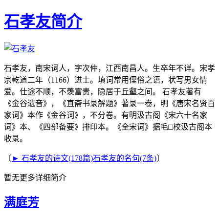
石孝友简介
石孝友，南宋词人，字次仲，江西南昌人。生卒年不详。宋孝
宗乾道二年（1166）进士。填词常用俚俗之语，状写男女情
爱。仕途不顺，不羡富贵，隐居于丘壑之间。 石孝友著有
《金谷遗音》，《直斋书录解题》著录一卷，明《唐宋名贤百
家词》本作《金谷词》，不分卷。有明汲古阁《宋六十名家
词》本、《四部备要》排印本。《全宋词》据毛□校汲古阁本
收录。
〔
► 石孝友的诗文(178篇)
石孝友的名句(7条)
〕
暂无更多详细简介
满庭芳