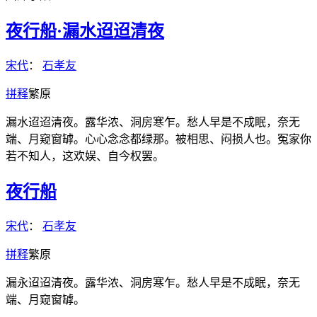
夜行船·漏水迢迢清夜
宋代
：
石孝友
拼
释
繁
原
漏水迢迢清夜。露华浓、洞房寒乍。愁人早是不成眠，奈无
端、月窥窗罅。心心念念都绿那。被相思、闷损人也。冤家你
若不知人，这欢娱、自今权罢。
夜行船
宋代
：
石孝友
拼
释
繁
原
漏永迢迢清夜。露华浓、洞房寒乍。愁人早是不成眠，奈无
端、月窥窗罅。