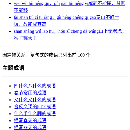
wēi wǔ bù néng qū，pín jiàn bù néng yí
威武不能屈，贫贱
不能移
tài shān bù cí tǔ rǎng，gù néng chéng qí gāo
泰山不辞土
壤，故能成其高
shān shàng wú lǎo hǔ，hóu zǐ chēng dà wáng
山上无老虎，
猴子称大王
因篇幅关系，复句式的成语只列出前 100 个
主题成语
四什么八什么的成语
春节常用的成语
又什么又什么的成语
含反义词的四字成语
什么手什么脚的成语
描写春天的成语
描写冬天的成语