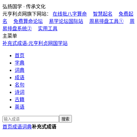
弘扬国学 · 传承文化
元亨利贞网旗下网站：
在线批八字算命
智慧起名
免费起
名
免费算命论坛
易学论坛国际站
周易排盘工具①
周
易排盘系统②
实用工具
主菜单
补充式成语-元亨利贞网国学站
首页
字典
词典
成语
名句
诗词
古籍
英语
首页
成语词典
补充式成语