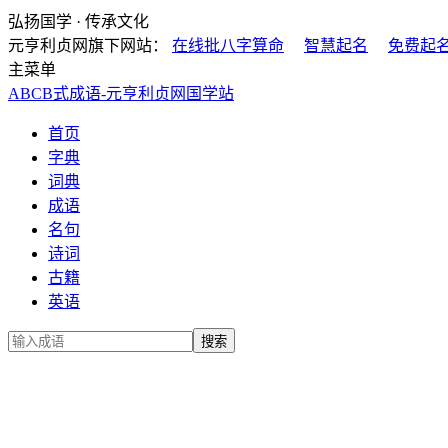
弘扬国学 · 传承文化
元亨利贞网旗下网站：
在线批八字算命
智慧起名
免费起
主菜单
ABCB式成语-元亨利贞网国学站
首页
字典
词典
成语
名句
诗词
古籍
英语