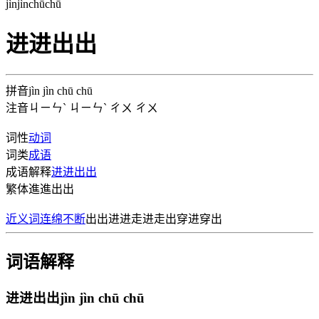
jìn
jìn
chū
chū
进进出出
拼音
jìn jìn chū chū
注音
ㄐㄧㄣˋ ㄐㄧㄣˋ ㄔㄨ ㄔㄨ
词性
动词
词类
成语
成语解释
进进出出
繁体
進進出出
近义词
连绵不断
出出进进走进走出穿进穿出
词语解释
进进出出
jìn jìn chū chū