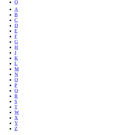
O
A
B
C
D
E
F
G
H
J
K
L
M
N
O
P
Q
R
S
T
W
X
Y
Z