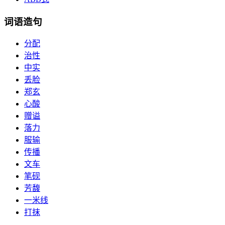
词语造句
分配
治性
中实
丢脸
郑玄
心酸
赠谥
落力
服输
传播
文车
笔砚
芳馥
一米线
打抹