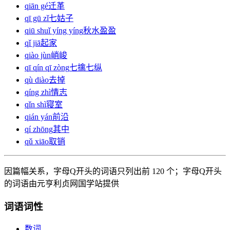
qiān gé
迁革
qī gū zǐ
七姑子
qiū shuǐ yíng yíng
秋水盈盈
qǐ jiā
起家
qiào jùn
峭峻
qī qín qī zòng
七擒七纵
qù diào
去掉
qíng zhì
情志
qǐn shì
寝室
qián yán
前沿
qí zhōng
其中
qǔ xiāo
取销
因篇幅关系，字母Q开头的词语只列出前 120 个；字母Q开头
的词语由元亨利贞网国学站提供
词语词性
数词