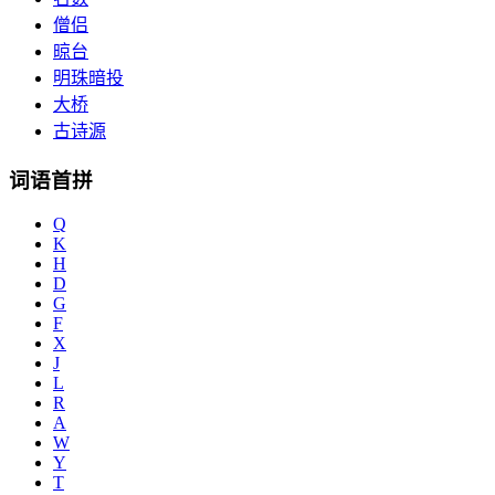
僧侣
晾台
明珠暗投
大桥
古诗源
词语首拼
Q
K
H
D
G
F
X
J
L
R
A
W
Y
T