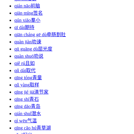
qián năo
前脑
qiān míng
签名
qún xiăo
羣小
qī dài
期待
qiān cháng gē dù
牵肠割肚
quàn jiàn
劝谏
qū guāng dù
屈光度
quàn shuō
劝说
qiě rú
且如
qǔ dài
取代
qīng tóng
青童
qǔ yàng
取样
qīng jié jiā
清节家
qīng shí
青石
qīng dăo
青岛
qián shuǐ
潜水
qì wēn
气温
qīng căo hú
青草湖