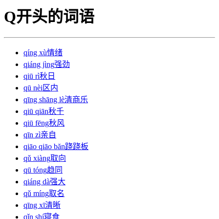
Q开头的词语
qíng xù
情绪
qiáng jìng
强劲
qiū rì
秋日
qū nèi
区内
qīng shāng lè
清商乐
qiū qiān
秋千
qiū fēng
秋风
qīn zì
亲自
qiāo qiāo băn
跷跷板
qǔ xiàng
取向
qū tóng
趋同
qiáng dà
强大
qǔ míng
取名
qīng xī
清晰
qǐn shí
寝食