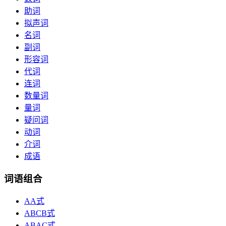
助词
拟声词
名词
副词
形容词
代词
连词
数量词
量词
疑问词
动词
介词
成语
词语组合
AA式
ABCB式
ABAC式