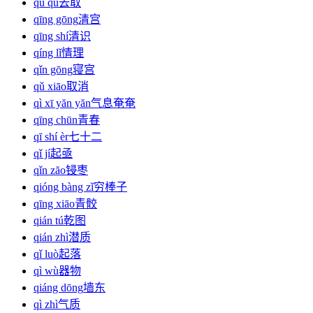
qù qǔ
去取
qīng gōng
清宫
qīng shí
清识
qíng lǐ
情理
qǐn gōng
寝宫
qǔ xiāo
取消
qì xī yăn yăn
气息奄奄
qīng chūn
青春
qī shí èr
七十二
qǐ jí
起亟
qǐn zăo
锓枣
qióng bàng zǐ
穷棒子
qīng xiāo
青骹
qián tú
乾图
qián zhì
潜质
qǐ luò
起落
qì wù
器物
qiáng dōng
墙东
qì zhì
气质