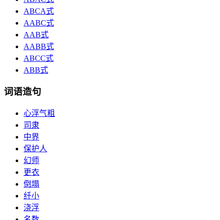
ABCA式
AABC式
AAB式
AABB式
ABCC式
ABB式
词语造句
心浮气粗
司隶
中界
保护人
幻师
更衣
倒塌
纤小
浇浮
名数