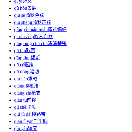
qǐ yì
起义
qù hòu
去后
qiū sè fù
秋色赋
qiū shēng fù
秋声赋
qíng yì mián mián
情意绵绵
qī rén zì qī
欺人自欺
qīng qīng chǔ chǔ
清清楚楚
qǔ huí
取回
qīng tīng
倾听
qū cè
驱策
qū dòng
驱动
qiú jiào
求教
qiāng fă
枪法
qiāng zhī
枪支
qián tú
前途
qǔ shě
取舍
qiú lù dài
毬路带
qiān lǐ yăn
千里眼
qǐn yàn
寝宴