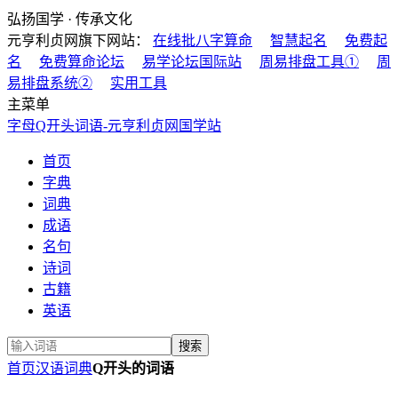
弘扬国学 · 传承文化
元亨利贞网旗下网站：
在线批八字算命
智慧起名
免费起
名
免费算命论坛
易学论坛国际站
周易排盘工具①
周
易排盘系统②
实用工具
主菜单
字母Q开头词语-元亨利贞网国学站
首页
字典
词典
成语
名句
诗词
古籍
英语
首页
汉语词典
Q开头的词语