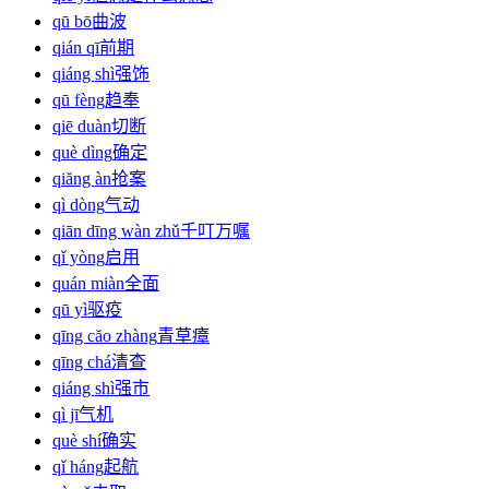
qū bō
曲波
qián qī
前期
qiáng shì
强饰
qū fèng
趋奉
qiē duàn
切断
què dìng
确定
qiăng àn
抢案
qì dòng
气动
qiān dīng wàn zhǔ
千叮万嘱
qǐ yòng
启用
quán miàn
全面
qū yì
驱疫
qīng căo zhàng
青草瘴
qīng chá
清查
qiáng shì
强市
qì jī
气机
què shí
确实
qǐ háng
起航