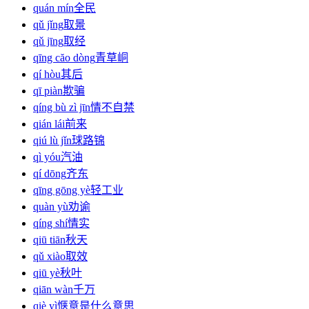
quán mín
全民
qǔ jǐng
取景
qǔ jīng
取经
qīng căo dòng
青草峒
qí hòu
其后
qī piàn
欺骗
qíng bù zì jīn
情不自禁
qián lái
前来
qiú lù jǐn
球路锦
qì yóu
汽油
qí dōng
齐东
qīng gōng yè
轻工业
quàn yù
劝谕
qíng shí
情实
qiū tiān
秋天
qǔ xiào
取效
qiū yè
秋叶
qiān wàn
千万
qiè yì
惬意是什么意思