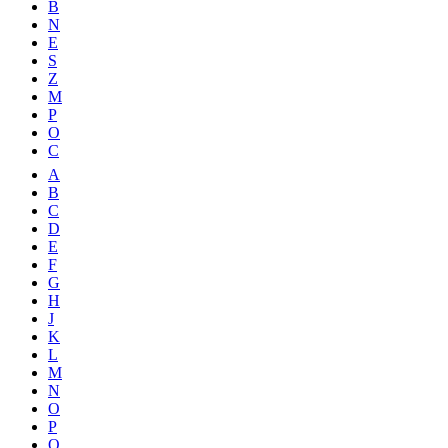
B
N
E
S
Z
M
P
O
C
A
B
C
D
E
F
G
H
J
K
L
M
N
O
P
Q