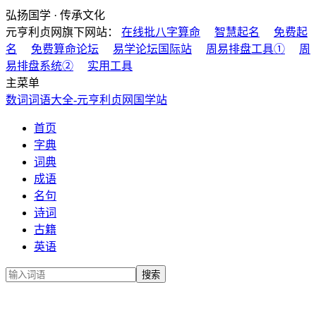
弘扬国学 · 传承文化
元亨利贞网旗下网站：
在线批八字算命
智慧起名
免费起
名
免费算命论坛
易学论坛国际站
周易排盘工具①
周
易排盘系统②
实用工具
主菜单
数词词语大全-元亨利贞网国学站
首页
字典
词典
成语
名句
诗词
古籍
英语