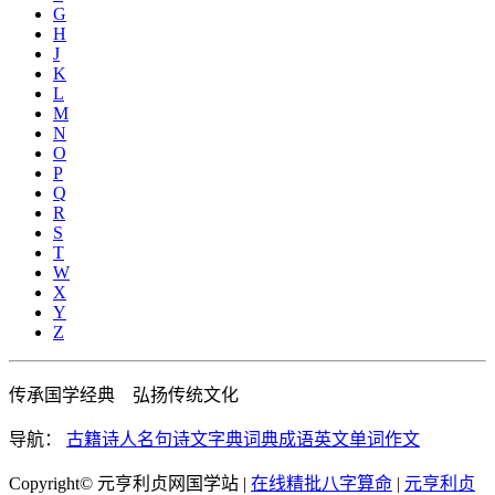
G
H
J
K
L
M
N
O
P
Q
R
S
T
W
X
Y
Z
传承国学经典 弘扬传统文化
导航：
古籍
诗人
名句
诗文
字典
词典
成语
英文单词
作文
Copyright© 元亨利贞网国学站 |
在线精批八字算命
|
元亨利贞