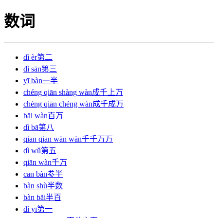
数词
dì èr
第二
dì sān
第三
yī bàn
一半
chéng qiān shàng wàn
成千上万
chéng qiān chéng wàn
成千成万
băi wàn
百万
dì bā
第八
qiān qiān wàn wàn
千千万万
dì wǔ
第五
qiān wàn
千万
cān bàn
参半
bàn shù
半数
bàn băi
半百
dì yī
第一