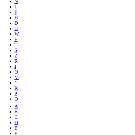
N
L
F
H
D
G
W
E
T
S
Z
R
J
Q
M
C
K
P
O
A
B
C
D
E
F