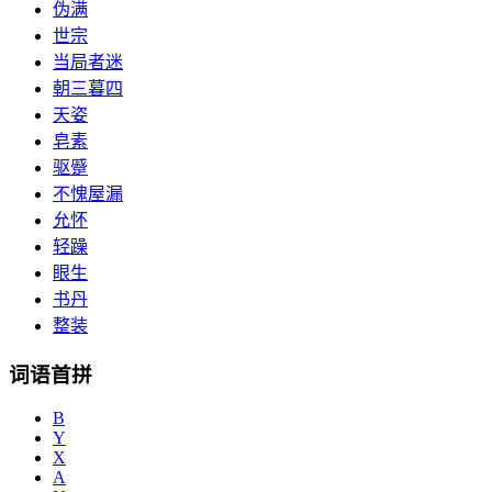
伪满
世宗
当局者迷
朝三暮四
天姿
皂素
驱蹙
不愧屋漏
允怀
轻躁
眼生
书丹
整装
词语首拼
B
Y
X
A