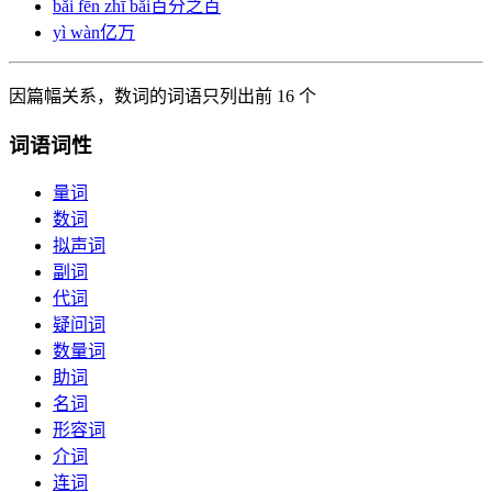
băi fēn zhī băi
百分之百
yì wàn
亿万
因篇幅关系，数词的词语只列出前 16 个
词语词性
量词
数词
拟声词
副词
代词
疑问词
数量词
助词
名词
形容词
介词
连词