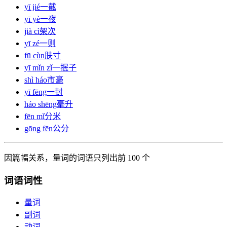
yī jié
一截
yī yè
一夜
jià cì
架次
yī zé
一则
fū cùn
肤寸
yī mǐn zǐ
一抿子
shì háo
市毫
yī fēng
一封
háo shēng
毫升
fēn mǐ
分米
gōng fēn
公分
因篇幅关系，量词的词语只列出前 100 个
词语词性
量词
副词
动词