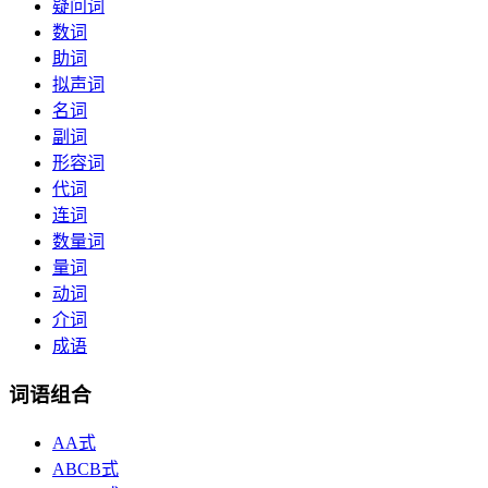
疑问词
数词
助词
拟声词
名词
副词
形容词
代词
连词
数量词
量词
动词
介词
成语
词语组合
AA式
ABCB式