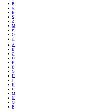
B
N
E
S
Z
M
P
O
C
A
B
C
D
E
F
G
H
J
K
L
M
N
O
P