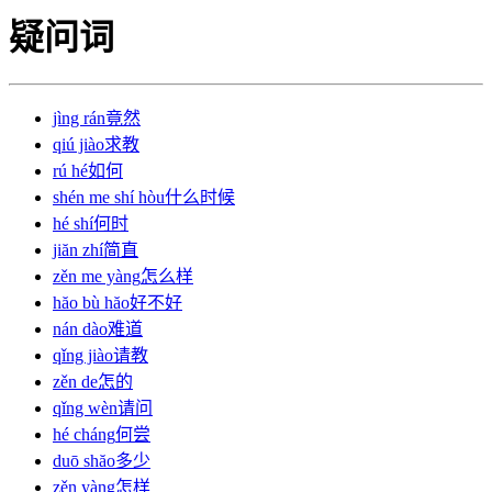
疑问词
jìng rán
竟然
qiú jiào
求教
rú hé
如何
shén me shí hòu
什么时候
hé shí
何时
jiăn zhí
简直
zěn me yàng
怎么样
hăo bù hăo
好不好
nán dào
难道
qǐng jiào
请教
zěn de
怎的
qǐng wèn
请问
hé cháng
何尝
duō shăo
多少
zěn yàng
怎样