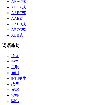
ABAC式
ABCA式
AABC式
AAB式
AABB式
ABCC式
ABB式
词语造句
托乘
被里
正取
庙门
髀肉复生
故年
显豁
令称
同心