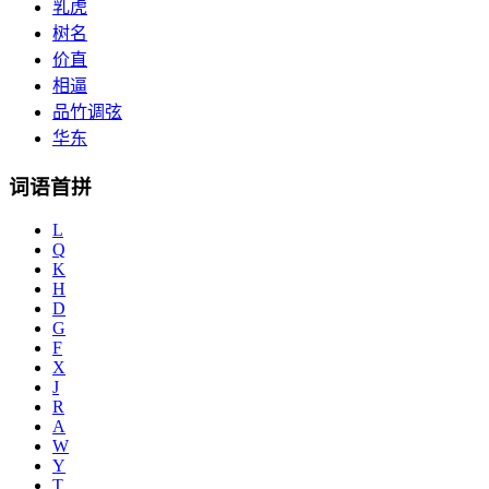
乳虎
树名
价直
相逼
品竹调弦
华东
词语首拼
L
Q
K
H
D
G
F
X
J
R
A
W
Y
T