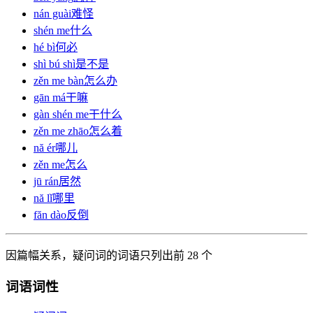
nán guài
难怪
shén me
什么
hé bì
何必
shì bú shì
是不是
zěn me bàn
怎么办
gān má
干嘛
gàn shén me
干什么
zěn me zhāo
怎么着
nă ér
哪儿
zěn me
怎么
jū rán
居然
nă lǐ
哪里
făn dào
反倒
因篇幅关系，疑问词的词语只列出前 28 个
词语词性