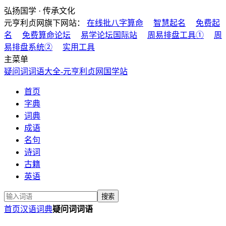
弘扬国学 · 传承文化
元亨利贞网旗下网站：
在线批八字算命
智慧起名
免费起
名
免费算命论坛
易学论坛国际站
周易排盘工具①
周
易排盘系统②
实用工具
主菜单
疑问词词语大全-元亨利贞网国学站
首页
字典
词典
成语
名句
诗词
古籍
英语
首页
汉语词典
疑问词词语