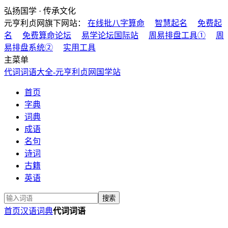
弘扬国学 · 传承文化
元亨利贞网旗下网站：
在线批八字算命
智慧起名
免费起
名
免费算命论坛
易学论坛国际站
周易排盘工具①
周
易排盘系统②
实用工具
主菜单
代词词语大全-元亨利贞网国学站
首页
字典
词典
成语
名句
诗词
古籍
英语
首页
汉语词典
代词词语