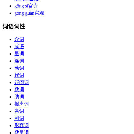
gōng sì
宫寺
gōng guàn
宫观
词语词性
介词
成语
量词
连词
动词
代词
疑问词
数词
助词
拟声词
名词
副词
形容词
数量词