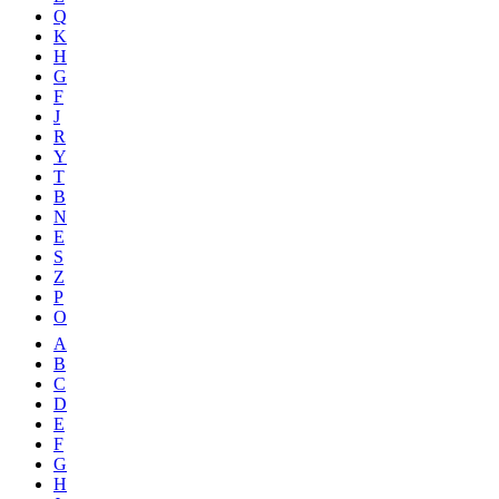
Q
K
H
G
F
J
R
Y
T
B
N
E
S
Z
P
O
A
B
C
D
E
F
G
H