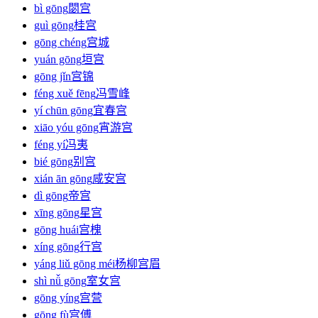
bì gōng
閟宫
guì gōng
桂宫
gōng chéng
宫城
yuán gōng
垣宫
gōng jǐn
宫锦
féng xuě fēng
冯雪峰
yí chūn gōng
宜春宫
xiāo yóu gōng
宵游宫
féng yí
冯夷
bié gōng
别宫
xián ān gōng
咸安宫
dì gōng
帝宫
xīng gōng
星宫
gōng huái
宫槐
xíng gōng
行宫
yáng liǔ gōng méi
杨柳宫眉
shì nǚ gōng
室女宫
gōng yíng
宫营
gōng fù
宫傅