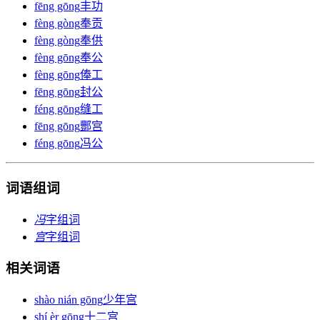
fēng gōng
丰功
fèng gòng
奉贡
fèng gòng
奉供
fèng gōng
奉公
fèng gōng
俸工
fēng gōng
封公
féng gōng
缝工
fēng gōng
酆宫
féng gōng
冯公
词语组词
冯
字组词
宫
字组词
相关词语
shào nián gōng
少年宫
shí èr gōng
十二宫