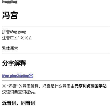
féng
gōng
冯宫
拼音
féng gōng
注音
ㄈㄥˊ ㄍㄨㄥ
繁体
馮宮
分字解释
féng píng
冯
gōng
宫
※ "冯宫"的意思解释、冯宫是什么意思由
元亨利贞网国学站
汉语词典查词提供。
近音词、同音词