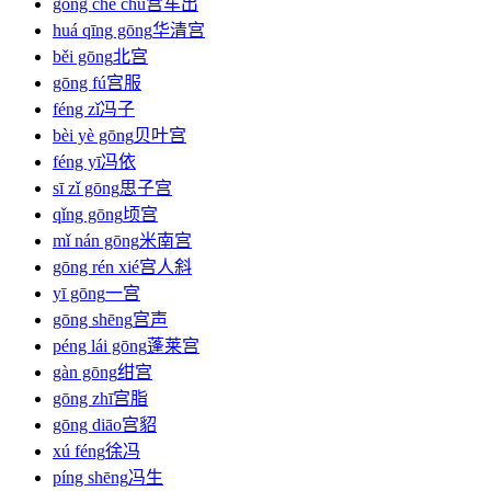
gōng chē chū
宫车出
huá qīng gōng
华清宫
běi gōng
北宫
gōng fú
宫服
féng zǐ
冯子
bèi yè gōng
贝叶宫
féng yī
冯依
sī zǐ gōng
思子宫
qǐng gōng
顷宫
mǐ nán gōng
米南宫
gōng rén xié
宫人斜
yī gōng
一宫
gōng shēng
宫声
péng lái gōng
蓬莱宫
gàn gōng
绀宫
gōng zhī
宫脂
gōng diāo
宫貂
xú féng
徐冯
píng shēng
冯生