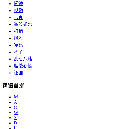
闹钟
哎哟
吉良
簟纹如水
打销
风雅
复比
不子
乱七八糟
胆战心慌
还国
词语首拼
M
A
C
W
X
D
L