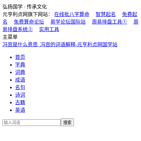
弘扬国学 · 传承文化
元亨利贞网旗下网站：
在线批八字算命
智慧起名
免费起
名
免费算命论坛
易学论坛国际站
周易排盘工具①
周
易排盘系统②
实用工具
主菜单
冯宫是什么意思_冯宫的词语解释-元亨利贞网国学站
首页
字典
词典
成语
名句
诗词
古籍
英语