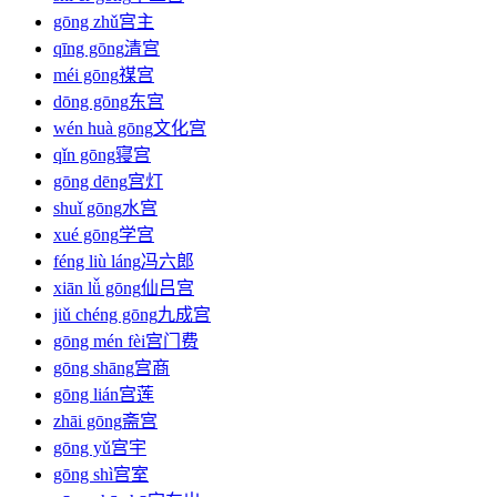
gōng zhǔ
宫主
qīng gōng
清宫
méi gōng
禖宫
dōng gōng
东宫
wén huà gōng
文化宫
qǐn gōng
寝宫
gōng dēng
宫灯
shuǐ gōng
水宫
xué gōng
学宫
féng liù láng
冯六郎
xiān lǚ gōng
仙吕宫
jiǔ chéng gōng
九成宫
gōng mén fèi
宫门费
gōng shāng
宫商
gōng lián
宫莲
zhāi gōng
斋宫
gōng yǔ
宫宇
gōng shì
宫室