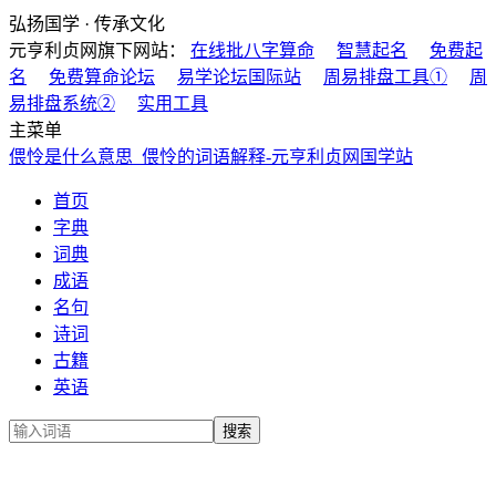
弘扬国学 · 传承文化
元亨利贞网旗下网站：
在线批八字算命
智慧起名
免费起
名
免费算命论坛
易学论坛国际站
周易排盘工具①
周
易排盘系统②
实用工具
主菜单
偎怜是什么意思_偎怜的词语解释-元亨利贞网国学站
首页
字典
词典
成语
名句
诗词
古籍
英语