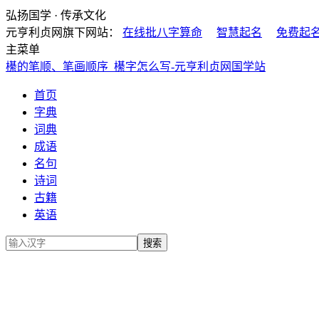
弘扬国学 · 传承文化
元亨利贞网旗下网站：
在线批八字算命
智慧起名
免费起
主菜单
櫀的笔顺、笔画顺序_櫀字怎么写-元亨利贞网国学站
首页
字典
词典
成语
名句
诗词
古籍
英语