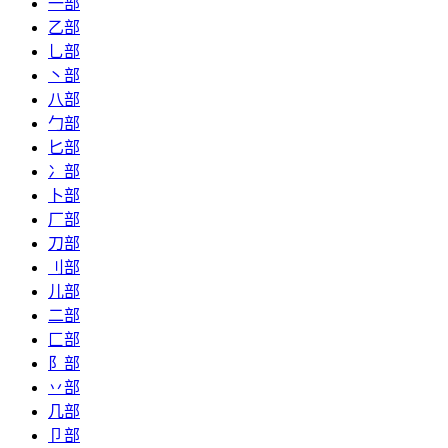
一部
乙部
乚部
丶部
八部
勹部
匕部
冫部
卜部
厂部
刀部
刂部
儿部
二部
匚部
阝部
丷部
几部
卩部