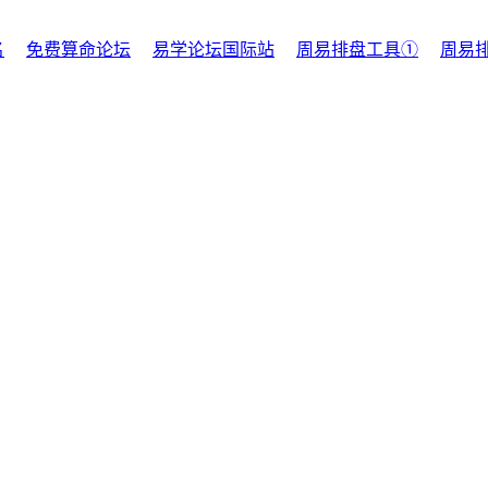
名
免费算命论坛
易学论坛国际站
周易排盘工具①
周易