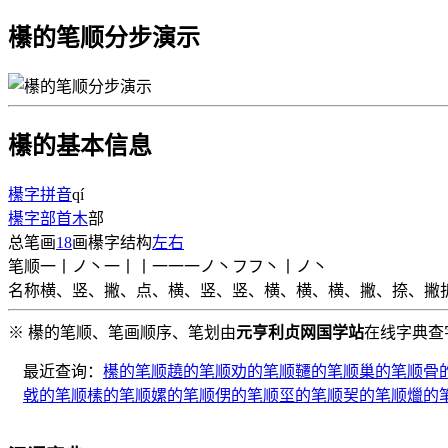
櫀的笔顺分步演示
櫀的基本信息
櫀字拼音
qí
櫀字部首
木
部
总笔画
18
画
櫀字结构
左右
笔顺
一丨ノ丶一丨丨一一一ノ丶フフ丶丨ノ丶
名称
横、竖、撇、点、横、竖、竖、横、横、横、撇、捺、撇
※ 櫀的笔顺、笔画顺序、笔划由
元亨利贞网国学站
在线字典查
最近查询：
櫀的笔顺
趬的笔顺
劝的笔顺
韆的笔顺
巢的笔顺
骨
㦸的笔顺
榡的笔顺
嫘的笔顺
侽的笔顺
坙的笔顺
㠬的笔顺
爉的