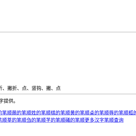
折、撇折、点、竖钩、撇、点
字提供。
的笔顺
䓣的笔顺
姓的笔顺
榚的笔顺
黄的笔顺
奌的笔顺
辱的笔顺
柧
笔顺
莘的笔顺
刍的笔顺
芓的笔顺
礒的笔顺
更多汉字笔顺查询