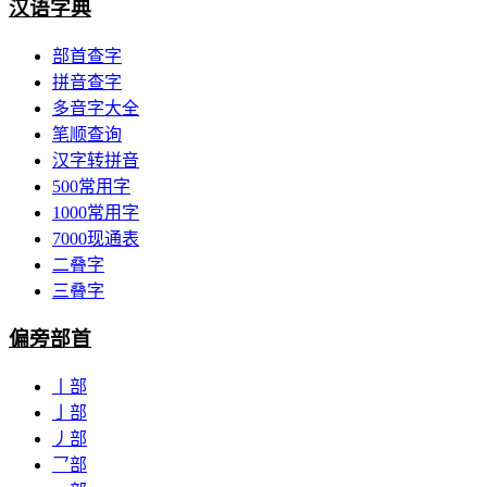
汉语字典
部首查字
拼音查字
多音字大全
笔顺查询
汉字转拼音
500常用字
1000常用字
7000现通表
二叠字
三叠字
偏旁部首
丨部
亅部
丿部
乛部