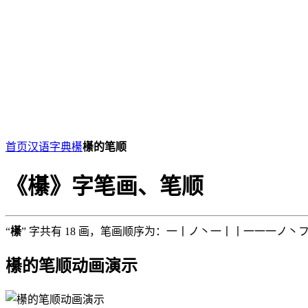
首页
汉语字典
櫀
櫀的笔顺
《櫀》字笔画、笔顺
“
櫀
” 字共有 18 画，笔画顺序为：一丨ノ丶一丨丨一一一ノ丶
櫀的笔顺动画演示