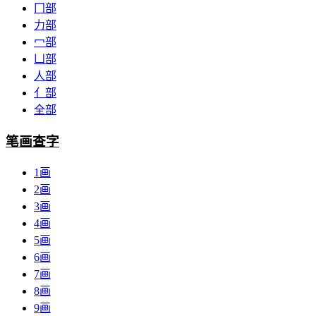
冂部
力部
冖部
凵部
人部
亻部
全部
笔画查字
1画
2画
3画
4画
5画
6画
7画
8画
9画