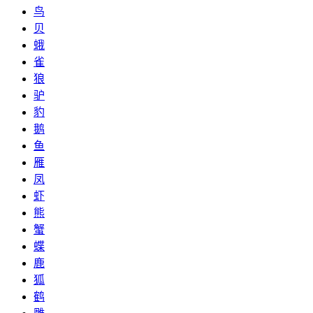
鸟
贝
蛾
雀
狼
驴
豹
鹅
鱼
雁
凤
虾
熊
蟹
蝶
鹿
狐
鹤