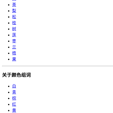
茶
梨
松
桂
树
莲
枣
兰
梧
果
关于颜色组词
白
青
棕
红
黄