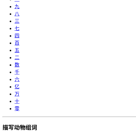
九
八
三
七
四
百
五
二
数
千
六
亿
万
十
零
描写动物组词