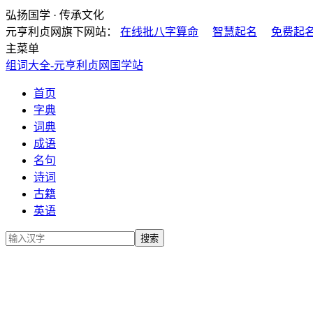
弘扬国学 · 传承文化
元亨利贞网旗下网站：
在线批八字算命
智慧起名
免费起
主菜单
组词大全-元亨利贞网国学站
首页
字典
词典
成语
名句
诗词
古籍
英语