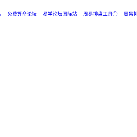
名
免费算命论坛
易学论坛国际站
周易排盘工具①
周易