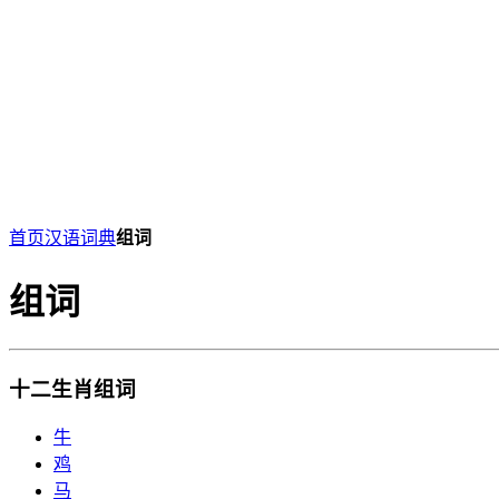
首页
汉语词典
组词
组词
十二生肖组词
牛
鸡
马