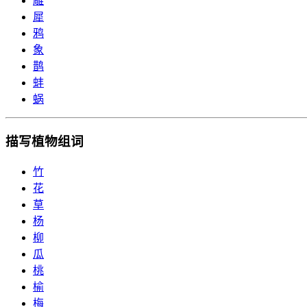
雕
犀
鸦
象
鹊
蚌
蜗
描写植物组词
竹
花
草
杨
柳
瓜
桃
榆
梅