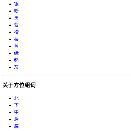
银
粉
黑
紫
橙
栗
蓝
绿
赭
灰
关于方位组词
北
下
中
后
底