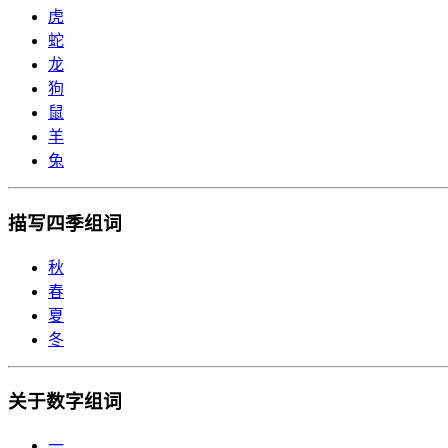
虎
蛇
龙
狗
鼠
羊
兔
描写四季组词
秋
春
夏
冬
关于数字组词
一