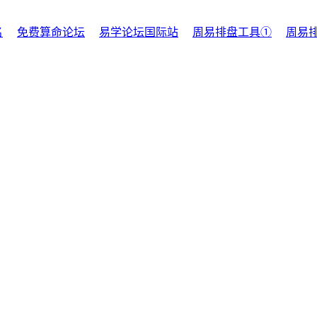
名
免费算命论坛
易学论坛国际站
周易排盘工具①
周易