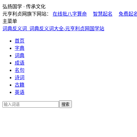
弘扬国学 · 传承文化
元亨利贞网旗下网站：
在线批八字算命
智慧起名
免费起
主菜单
词典反义词_词典反义词大全-元亨利贞网国学站
首页
字典
词典
成语
名句
诗词
古籍
英语