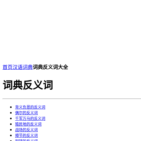
首页
汉语词典
词典反义词大全
词典反义词
背义负恩的反义词
偶尔的反义词
千军万马的反义词
殖民地的反义词
战场的反义词
撙节的反义词
起锚的反义词