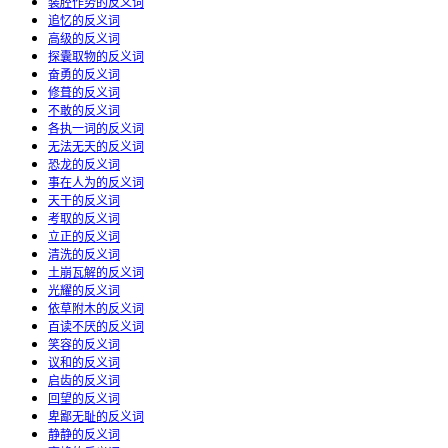
装腔作势的反义词
追忆的反义词
高级的反义词
探囊取物的反义词
奋勇的反义词
修葺的反义词
不敢的反义词
各执一词的反义词
无法无天的反义词
恐龙的反义词
事在人为的反义词
天干的反义词
考取的反义词
立正的反义词
清洗的反义词
土崩瓦解的反义词
光耀的反义词
依草附木的反义词
百读不厌的反义词
笑容的反义词
议和的反义词
启齿的反义词
回望的反义词
卑鄙无耻的反义词
静静的反义词