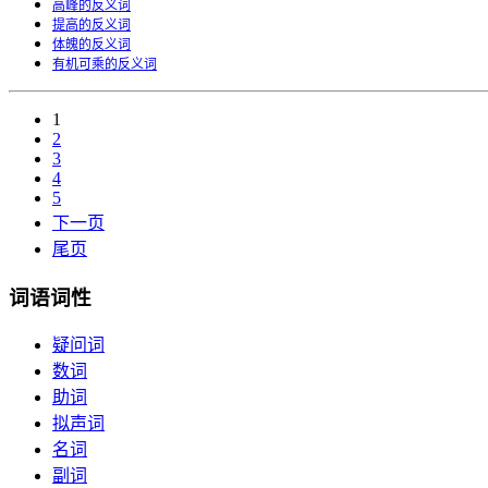
高峰的反义词
提高的反义词
体魄的反义词
有机可乘的反义词
1
2
3
4
5
下一页
尾页
词语词性
疑问词
数词
助词
拟声词
名词
副词