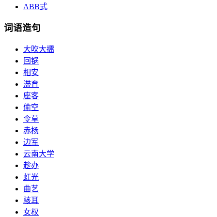
ABB式
词语造句
大吹大擂
回锅
相安
滞育
座客
偷空
令草
赤杨
边军
云南大学
趁办
虹光
曲艺
骇耳
女权