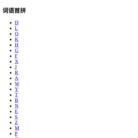
词语首拼
D
L
Q
K
H
G
F
X
J
R
A
W
Y
T
B
N
E
S
Z
M
P