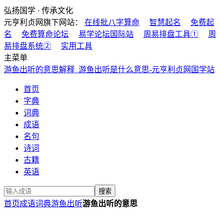
弘扬国学 · 传承文化
元亨利贞网旗下网站：
在线批八字算命
智慧起名
免费起
名
免费算命论坛
易学论坛国际站
周易排盘工具①
周
易排盘系统②
实用工具
主菜单
游鱼出听的意思解释_游鱼出听是什么意思-元亨利贞网国学站
首页
字典
词典
成语
名句
诗词
古籍
英语
首页
成语词典
游鱼出听
游鱼出听的意思