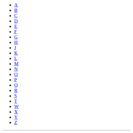
A
B
C
D
E
F
G
H
J
K
L
M
N
O
P
Q
R
S
T
W
X
Y
Z