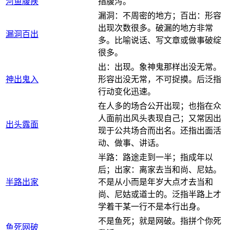
河鱼腹疾
指腹泻。
漏洞：不周密的地方；百出：形容
出现次数很多。破漏的地方非常
漏洞百出
多。比喻说话、写文章或做事破绽
很多。
出：出现。象神鬼那样出没无常。
神出鬼入
形容出没无常，不可捉摸。后泛指
行动变化迅速。
在人多的场合公开出现；也指在众
人面前出风头表现自己；又常因出
出头露面
现于公共场合而出名。还指出面活
动、做事、讲话。
半路：路途走到一半；指成年以
后；出家：离家去当和尚、尼姑。
半路出家
不是从小而是年岁大点才去当和
尚、尼姑或道士的。泛指半路上才
学着干某一行不是本行出身。
不是鱼死；就是网破。指拼个你死
鱼死网破