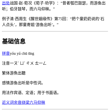
出处
战国·赵·荀况《荀子·劝学》：“昔者瓠巴鼓瑟，而游鱼出
听；伯牙鼓琴，而六马仰秣。”
例子
清·西周生《醒世姻缘传》第75回：“把个童奶奶说的‘石
人点头’，那童寄姐‘游鱼出听’。”
基础信息
拼音
yóu yú chū tīng
注音
一ㄡˊ ㄩˊ ㄔㄨ ㄊ一ㄥ
繁体
游魚出聽
感情
游鱼出听是中性词。
用法
作宾语、定语；用于书面语。
近义词
余音绕梁
六马仰秣