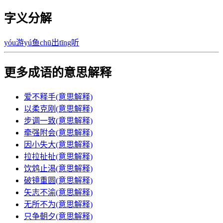
字义分解
yóu
游
yú
鱼
chū
出
tīng
听
更多成语的意思解释
爱不释手(意思解释)
以柔克刚(意思解释)
步调一致(意思解释)
牵强附会(意思解释)
因小失大(意思解释)
拉拉扯扯(意思解释)
饮鸩止渴(意思解释)
破镜重圆(意思解释)
矢志不渝(意思解释)
无所不为(意思解释)
只争朝夕(意思解释)