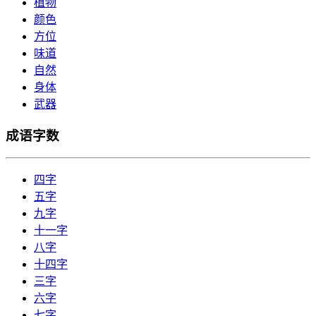
植物
颜色
方位
味道
自然
身体
武器
成语字数
四字
五字
九字
十一字
八字
十四字
三字
六字
七字