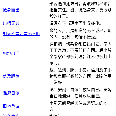
形容遇到危难时；勇敢地站出来；
挺身而出
担当其任。挺：挺起身来；勇敢刚
毅的样子。
出师无名
谓没有正当理由而出兵征伐。
说的人，凡是知道的无不说出，听
知无不言，言无不听
的人，没有一句话不接受。
原指把一切杂物都扫出门去；室内
干干净净；不留任何东西。后比喻
扫地出门
全部家产都被处理；连人也被赶出
家门。
及：达到；豚：小猪。信用及于小
信及豚鱼
猪和鱼那样微贱的东西。比喻信用
非常好。
逸：安闲；自恣：放纵自己。安闲
逸游自恣
自在地漫游，任意放纵自己。
重新来到曾经居住或游览过的地
旧地重游
方。