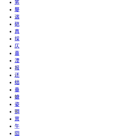
笫
嫠
遄
硙
真
採
仄
喜
湮
报
还
绌
垂
螗
姿
赒
茸
午
囵