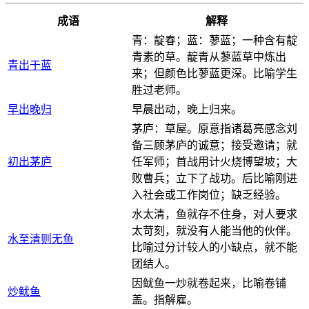
成语
解释
青：靛春；蓝：蓼蓝；一种含有靛
青素的草。靛青从蓼蓝草中炼出
青出于蓝
来；但颜色比蓼蓝更深。比喻学生
胜过老师。
早出晚归
早晨出动，晚上归来。
茅庐：草屋。原意指诸葛亮感念刘
备三顾茅庐的诚意；接受邀请；就
初出茅庐
任军师；首战用计火烧博望坡；大
败曹兵；立下了战功。后比喻刚进
入社会或工作岗位；缺乏经验。
水太清，鱼就存不住身，对人要求
太苛刻，就没有人能当他的伙伴。
水至清则无鱼
比喻过分计较人的小缺点，就不能
团结人。
因鱿鱼一炒就卷起来，比喻卷铺
炒鱿鱼
盖。指解雇。