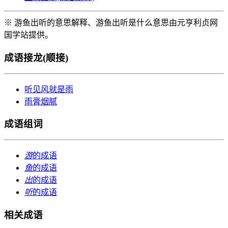
※ 游鱼出听的意思解释、游鱼出听是什么意思由元亨利贞网
国学站提供。
成语接龙(顺接)
听见风就是雨
雨膏烟腻
成语组词
游
的成语
鱼
的成语
出
的成语
听
的成语
相关成语