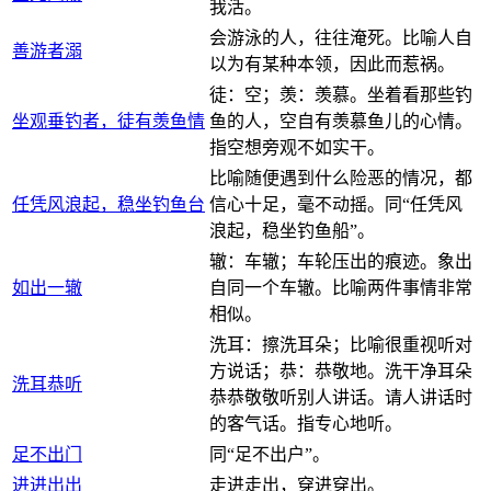
我活。
会游泳的人，往往淹死。比喻人自
善游者溺
以为有某种本领，因此而惹祸。
徒：空；羡：羡慕。坐着看那些钓
坐观垂钓者，徒有羡鱼情
鱼的人，空自有羡慕鱼儿的心情。
指空想旁观不如实干。
比喻随便遇到什么险恶的情况，都
任凭风浪起，稳坐钓鱼台
信心十足，毫不动摇。同“任凭风
浪起，稳坐钓鱼船”。
辙：车辙；车轮压出的痕迹。象出
如出一辙
自同一个车辙。比喻两件事情非常
相似。
洗耳：擦洗耳朵；比喻很重视听对
方说话；恭：恭敬地。洗干净耳朵
洗耳恭听
恭恭敬敬听别人讲话。请人讲话时
的客气话。指专心地听。
足不出门
同“足不出户”。
进进出出
走进走出，穿进穿出。