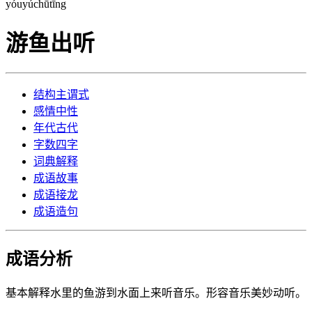
yóu
yú
chū
tīng
游鱼出听
结构
主谓式
感情
中性
年代
古代
字数
四字
词典
解释
成语
故事
成语
接龙
成语
造句
成语分析
基本解释
水里的鱼游到水面上来听音乐。形容音乐美妙动听。