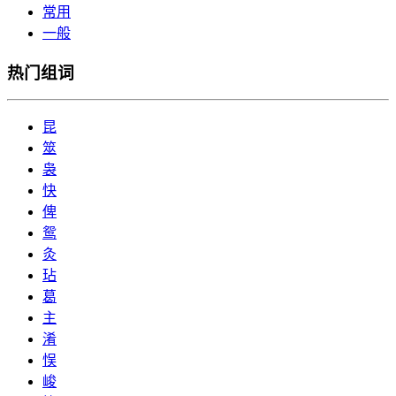
常用
一般
热门组词
昆
筮
袅
快
俾
鸳
灸
玷
葛
主
淆
悮
峻