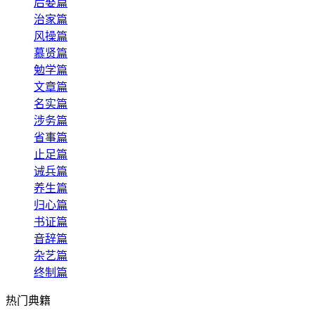
后娶篇
治家篇
风操篇
慕贤篇
勉学篇
文章篇
名实篇
涉务篇
省事篇
止足篇
诫兵篇
养生篇
归心篇
书证篇
音辞篇
杂艺篇
终制篇
热门典籍