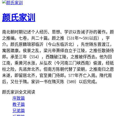
颜氏家训
南北朝时期记述个人经历、思想、学识以告诫子孙的著作。颜
之推编。七卷，共二十篇。颜之推（531年～591以后），字
介。颜氏原籍琅邪临沂（今山东临沂北），先世随东晋渡江，
寓居建康。侯景之乱，梁元帝萧绎自立于江陵，之推任散骑侍
郎。承圣三年（554），西魏破江陵，之推被俘西去。他为回
江南，乘黄河水涨，从弘农（今河南三门峡西南）偷渡，经砥
柱之险，先逃奔北齐。但南方陈朝代替了梁朝，之推南归之愿
未遂，即留居北齐，官至黄门侍郎。577年齐亡入周。隋代周
后，又仕于隋。家训一书在隋灭陈（589）以后完成。
颜氏家训全文阅读
序致篇
教子篇
兄弟篇