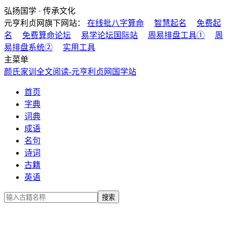
弘扬国学 · 传承文化
元亨利贞网旗下网站：
在线批八字算命
智慧起名
免费起
名
免费算命论坛
易学论坛国际站
周易排盘工具①
周
易排盘系统②
实用工具
主菜单
颜氏家训全文阅读-元亨利贞网国学站
首页
字典
词典
成语
名句
诗词
古籍
英语