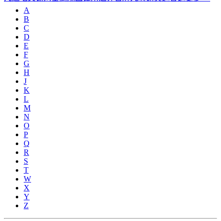
A
B
C
D
E
F
G
H
J
K
L
M
N
O
P
Q
R
S
T
W
X
Y
Z