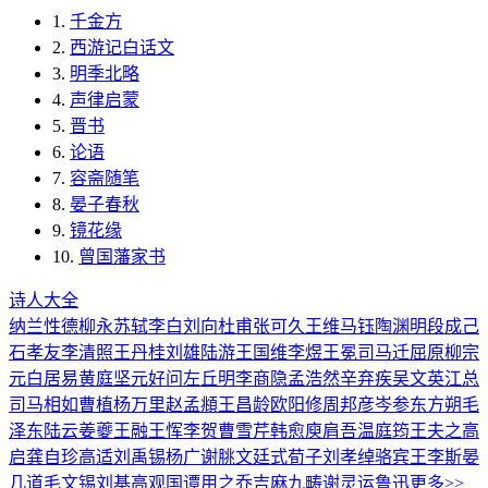
1.
千金方
2.
西游记白话文
3.
明季北略
4.
声律启蒙
5.
晋书
6.
论语
7.
容斋随笔
8.
晏子春秋
9.
镜花缘
10.
曾国藩家书
诗人大全
纳兰性德
柳永
苏轼
李白
刘向
杜甫
张可久
王维
马钰
陶渊明
段成己
石孝友
李清照
王丹桂
刘雄
陆游
王国维
李煜
王冕
司马迁
屈原
柳宗
元
白居易
黄庭坚
元好问
左丘明
李商隐
孟浩然
辛弃疾
吴文英
江总
司马相如
曹植
杨万里
赵孟頫
王昌龄
欧阳修
周邦彦
岑参
东方朔
毛
泽东
陆云
姜夔
王融
王恽
李贺
曹雪芹
韩愈
庾肩吾
温庭筠
王夫之
高
启
龚自珍
高适
刘禹锡
杨广
谢朓
文廷式
荀子
刘孝绰
骆宾王
李斯
晏
几道
毛文锡
刘基
高观国
谭用之
乔吉
麻九畴
谢灵运
鲁迅
更多>>