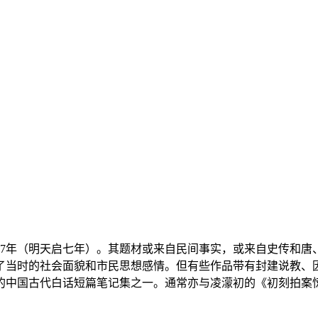
27年（明天启七年）。其题材或来自民间事实，或来自史传和
了当时的社会面貌和市民思想感情。但有些作品带有封建说教
的中国古代白话短篇笔记集之一。通常亦与凌濛初的《初刻拍案惊