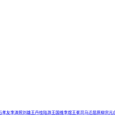
石孝友
李清照
刘雄
王丹桂
陆游
王国维
李煜
王冕
司马迁
屈原
柳宗元