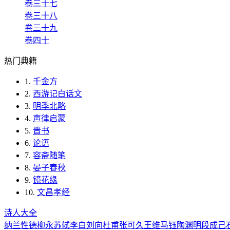
卷三十七
卷三十八
卷三十九
卷四十
热门典籍
1.
千金方
2.
西游记白话文
3.
明季北略
4.
声律启蒙
5.
晋书
6.
论语
7.
容斋随笔
8.
晏子春秋
9.
镜花缘
10.
文昌孝经
诗人大全
纳兰性德
柳永
苏轼
李白
刘向
杜甫
张可久
王维
马钰
陶渊明
段成己