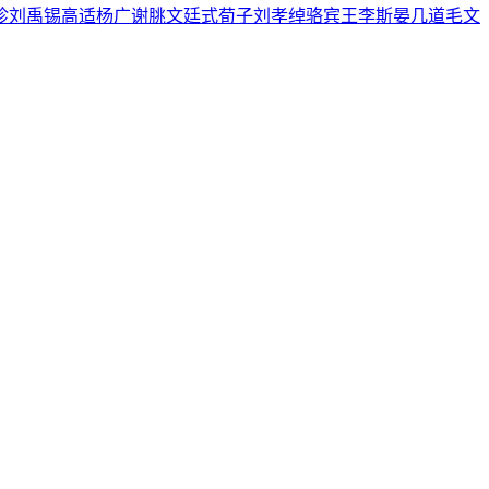
珍
刘禹锡
高适
杨广
谢朓
文廷式
荀子
刘孝绰
骆宾王
李斯
晏几道
毛文