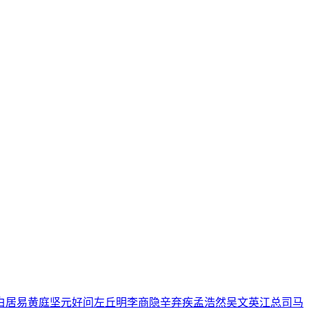
白居易
黄庭坚
元好问
左丘明
李商隐
辛弃疾
孟浩然
吴文英
江总
司马