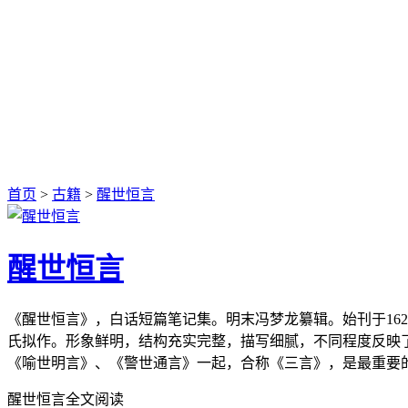
首页
>
古籍
>
醒世恒言
醒世恒言
《醒世恒言》，白话短篇笔记集。明末冯梦龙纂辑。始刊于16
氏拟作。形象鲜明，结构充实完整，描写细腻，不同程度反映
《喻世明言》、《警世通言》一起，合称《三言》，是最重要
醒世恒言全文阅读