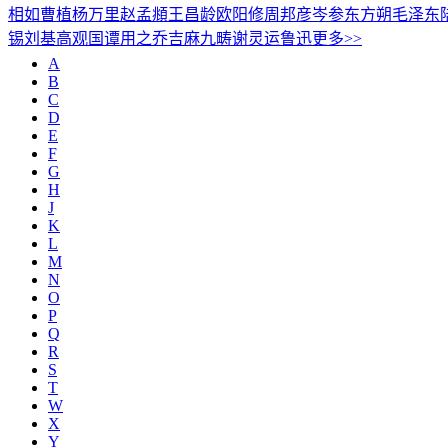
相如
曹植
杨万里
赵孟頫
王昌龄
欧阳修
周邦彦
岑参
东方朔
毛泽东
锡
刘基
高观国
谭用之
乔吉
麻九畴
谢灵运
鲁迅
更多>>
A
B
C
D
E
F
G
H
J
K
L
M
N
O
P
Q
R
S
T
W
X
Y