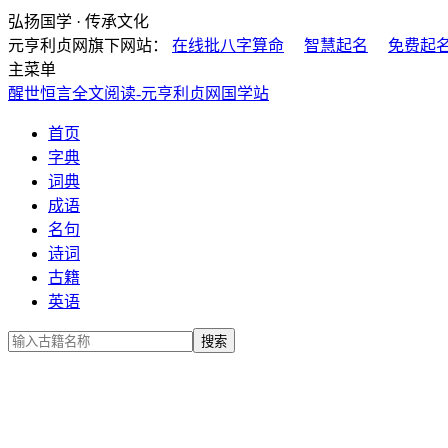
弘扬国学 · 传承文化
元亨利贞网旗下网站：
在线批八字算命
智慧起名
免费起
主菜单
醒世恒言全文阅读-元亨利贞网国学站
首页
字典
词典
成语
名句
诗词
古籍
英语