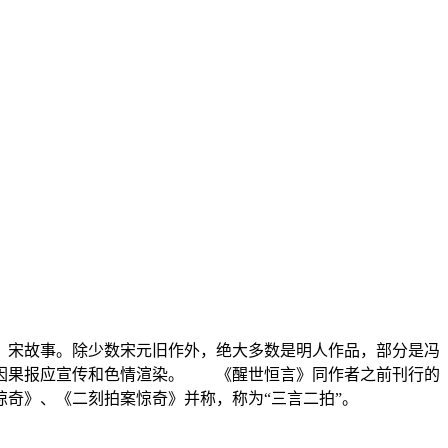
唐、宋故事。除少数宋元旧作外，绝大多数是明人作品，部分是冯
、因果报应宣传和色情渲染。 《醒世恒言》同作者之前刊行的
奇》、《二刻拍案惊奇》并称，称为“三言二拍”。