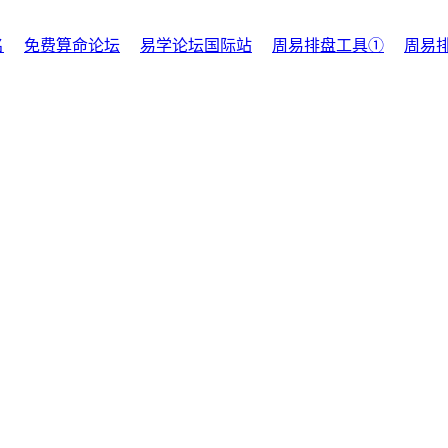
名
免费算命论坛
易学论坛国际站
周易排盘工具①
周易