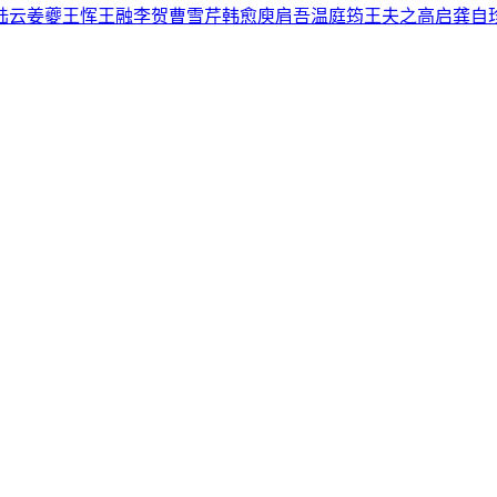
陆云
姜夔
王恽
王融
李贺
曹雪芹
韩愈
庾肩吾
温庭筠
王夫之
高启
龚自