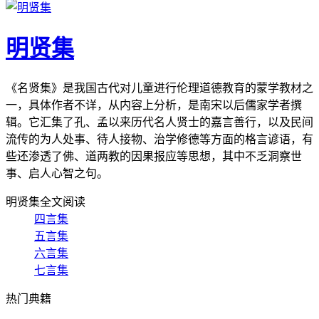
明贤集
《名贤集》是我国古代对儿童进行伦理道德教育的蒙学教材之
一，具体作者不详，从内容上分析，是南宋以后儒家学者撰
辑。它汇集了孔、孟以来历代名人贤士的嘉言善行，以及民间
流传的为人处事、待人接物、治学修德等方面的格言谚语，有
些还渗透了佛、道两教的因果报应等思想，其中不乏洞察世
事、启人心智之句。
明贤集全文阅读
四言集
五言集
六言集
七言集
热门典籍