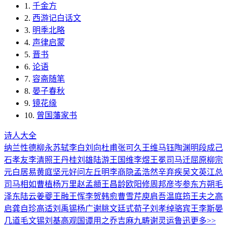
1.
千金方
2.
西游记白话文
3.
明季北略
4.
声律启蒙
5.
晋书
6.
论语
7.
容斋随笔
8.
晏子春秋
9.
镜花缘
10.
曾国藩家书
诗人大全
纳兰性德
柳永
苏轼
李白
刘向
杜甫
张可久
王维
马钰
陶渊明
段成己
石孝友
李清照
王丹桂
刘雄
陆游
王国维
李煜
王冕
司马迁
屈原
柳宗
元
白居易
黄庭坚
元好问
左丘明
李商隐
孟浩然
辛弃疾
吴文英
江总
司马相如
曹植
杨万里
赵孟頫
王昌龄
欧阳修
周邦彦
岑参
东方朔
毛
泽东
陆云
姜夔
王融
王恽
李贺
韩愈
曹雪芹
庾肩吾
温庭筠
王夫之
高
启
龚自珍
高适
刘禹锡
杨广
谢朓
文廷式
荀子
刘孝绰
骆宾王
李斯
晏
几道
毛文锡
刘基
高观国
谭用之
乔吉
麻九畴
谢灵运
鲁迅
更多>>