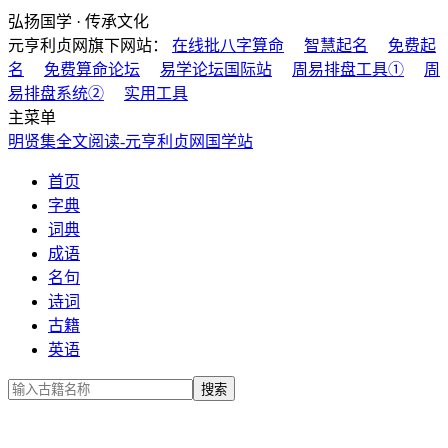
弘扬国学 · 传承文化
元亨利贞网旗下网站：
在线批八字算命
智慧起名
免费起
名
免费算命论坛
易学论坛国际站
周易排盘工具①
周
易排盘系统②
实用工具
主菜单
明贤集全文阅读-元亨利贞网国学站
首页
字典
词典
成语
名句
诗词
古籍
英语