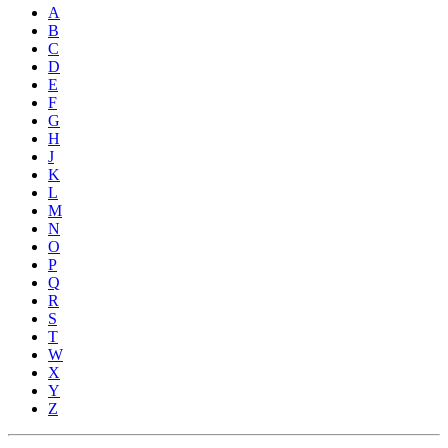
A
B
C
D
E
F
G
H
J
K
L
M
N
O
P
Q
R
S
T
W
X
Y
Z