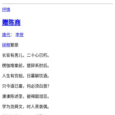
抒情
赠陈商
唐代
：
李贺
拼
释
繁
原
长安有男儿，二十心已朽。
楞伽堆案前，楚辞系肘后。
人生有穷拙，日暮聊饮酒。
只今道已塞，何必须白首？
凄凄陈述圣，披褐鉏俎豆。
学为尧舜文，时人责衰偶。