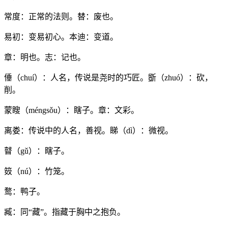
常度：正常的法则。替：废也。
易初：变易初心。本迪：变道。
章：明也。志：记也。
倕（chuí）：人名，传说是尧时的巧匠。斵（zhuó）：砍，
削。
蒙瞍（méngsǒu）：瞎子。章：文彩。
离娄：传说中的人名，善视。睇（dì）：微视。
瞽（gǔ）：瞎子。
笯（nú）：竹笼。
鹜：鸭子。
臧：同“藏”。指藏于胸中之抱负。