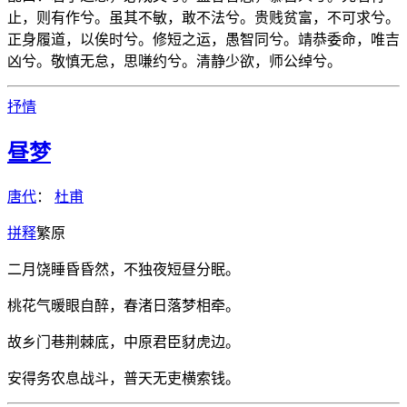
止，则有作兮。虽其不敏，敢不法兮。贵贱贫富，不可求兮。
正身履道，以俟时兮。修短之运，愚智同兮。靖恭委命，唯吉
凶兮。敬慎无怠，思嗛约兮。清静少欲，师公绰兮。
抒情
昼梦
唐代
：
杜甫
拼
释
繁
原
二月饶睡昏昏然，不独夜短昼分眠。
桃花气暖眼自醉，春渚日落梦相牵。
故乡门巷荆棘底，中原君臣豺虎边。
安得务农息战斗，普天无吏横索钱。