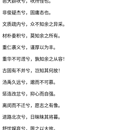
邑犬群吠兮，吠所怪也。
非俊疑杰兮，固庸态也。
文质疏内兮，众不知余之异采。
材朴委积兮，莫知余之所有。
重仁袭义兮，谨厚以为丰。
重华不可遌兮，孰知余之从容！
古固有不并兮，岂知其何故！
汤禹久远兮，邈而不可慕。
惩连改忿兮，抑心而自强。
离闵而不迁兮，愿志之有像。
进路北次兮，日昧昧其将暮。
舒忧娱哀兮，限之以大故。