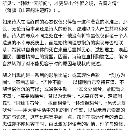
所见”、“静默”“无所闻”，才更显出“岑僻之境，昏瞀之情”
（蒋骥《山带阁注楚辞》）。
如果诗人在临终前的心态仅仅只停留于这种悲哀的水准上，那
么，无论诗篇本身还是诗人的形象，都难以令人产生共鸣和敬
慕。诗人的与众不同之处在于：他没有将笔墨仅仅诉诸于个人
遭遇的不幸与感伤上，而是始终同理想抱负的实现与否相联
系，希冀以自身肉体的死亡来最后震撼民心、激励君主，唤起
国民、国君精神上的觉醒，因而，诗篇在直抒胸臆之后，笔锋
自然转到了对不能见容于时的原因与现状的叙述。
随之出现的是一系列的形象比喻：或富理性色彩——“刓方为
圜”、“章画志墨”、“巧倕不斵”——以标明自己坚持直道、不
随世俗浮沉的节操；或通俗生动——“玄文处幽兮，蒙瞍谓之
不章”、“离娄微睇兮，瞽以为无明”、“凤皇在笯兮，鸡鹜翔
舞”、“同糅玉石兮，一概而相量”、“怀瑾握瑜兮”、“邑犬之群
吠兮”——用大量生活中习见的例子作譬，以显示自己崇高的
志向与追求；这些比喻集中到一点，都旨在表述作者的清白、
忠诚却不能见容于时，由此激发起读者的同情、理解与感慨，