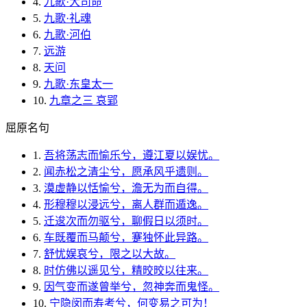
4.
九歌·大司命
5.
九歌·礼魂
6.
九歌·河伯
7.
远游
8.
天问
9.
九歌·东皇太一
10.
九章之三 哀郢
屈原名句
1.
吾将荡志而愉乐兮，遵江夏以娱忧。
2.
闻赤松之清尘兮，愿承风乎遗则。
3.
漠虚静以恬愉兮，澹无为而自得。
4.
形穆穆以浸远兮，离人群而遁逸。
5.
迁逡次而勿驱兮，聊假日以须时。
6.
车既覆而马颠兮，蹇独怀此异路。
7.
舒忧娱哀兮，限之以大故。
8.
时仿佛以遥见兮，精晈晈以往来。
9.
因气变而遂曾举兮，忽神奔而鬼怪。
10.
宁隐闵而寿考兮，何变易之可为！