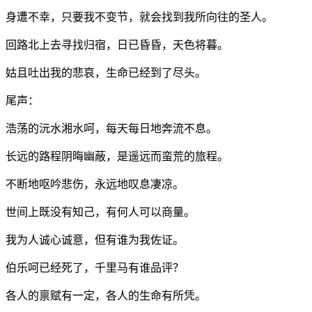
身遭不幸，只要我不变节，就会找到我所向往的圣人。
回路北上去寻找归宿，日已昏昏，天色将暮。
姑且吐出我的悲哀，生命已经到了尽头。
尾声：
浩荡的沅水湘水呵，每天每日地奔流不息。
长远的路程阴晦幽蔽，是遥远而蛮荒的旅程。
不断地呕吟悲伤，永远地叹息凄凉。
世间上既没有知己，有何人可以商量。
我为人诚心诚意，但有谁为我佐证。
伯乐呵已经死了，千里马有谁品评？
各人的禀赋有一定，各人的生命有所凭。