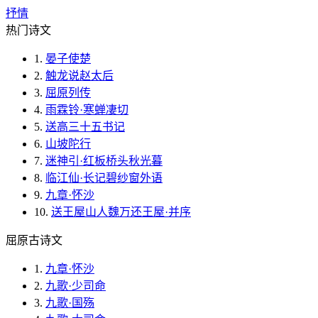
抒情
热门诗文
1.
晏子使楚
2.
触龙说赵太后
3.
屈原列传
4.
雨霖铃·寒蝉凄切
5.
送高三十五书记
6.
山坡陀行
7.
迷神引·红板桥头秋光暮
8.
临江仙·长记碧纱窗外语
9.
九章·怀沙
10.
送王屋山人魏万还王屋·并序
屈原古诗文
1.
九章·怀沙
2.
九歌·少司命
3.
九歌·国殇