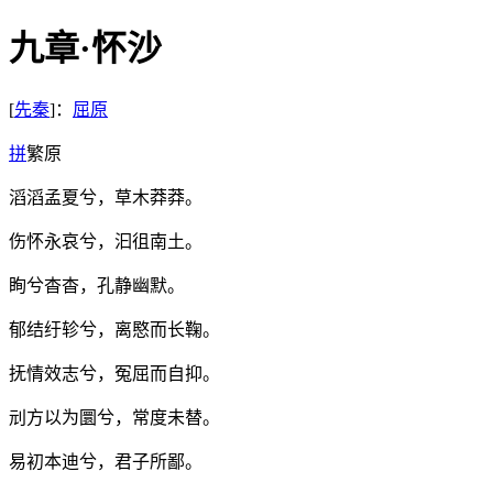
九章·怀沙
[
先秦
]：
屈原
拼
繁
原
滔滔孟夏兮，草木莽莽。
伤怀永哀兮，汩徂南土。
眴兮杳杳，孔静幽默。
郁结纡轸兮，离愍而长鞠。
抚情效志兮，冤屈而自抑。
刓方以为圜兮，常度未替。
易初本迪兮，君子所鄙。