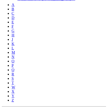
A
B
C
D
E
F
G
H
J
K
L
M
N
O
P
Q
R
S
T
W
X
Y
Z