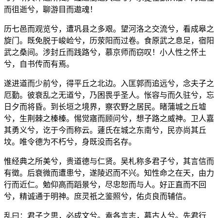
而徂逝兮，聊游目而遨魂！
历七邑而观览兮，遭巩县之多艰。望河洛之交流兮，看成皋之
旋门。既免脱于峻崄兮，历荥阳而过卷。食原武之息足，宿阳
武之桑间。涉封丘而践路兮，慕京师而窃叹！小人性之怀土
兮，自书传而有焉。
遂进道而少前兮，得平丘之北边。入匡郭而追远兮，念夫子之
厄勤。彼衰乱之无道兮，乃困畏乎圣人。怅容与而久驻兮，忘
日夕而将昏。到长垣之境界，察农野之居民。睹蒲城之丘墟
兮，生荆棘之榛榛。惕觉寤而顾问兮，想子路之威神。卫人嘉
其勇义兮，讫于今而称云。蘧氏在城之东南兮，民亦尚其丘
坟。唯令德为不朽兮，身既没而名存。
惟经典之所美兮，贵道德与仁贤。吴札称多君子兮，其言信而
有徵。后衰微而遭患兮，遂陵迟而不兴。知性命之在天，由力
行而近仁。勉仰高而蹈景兮，尽忠恕而与人。好正直而不回
兮，精诚通于明神。庶灵祇之鉴照兮，佑贞良而辅信。
乱曰：君子之思，必成文兮。盍各言志，慕古人兮。先君行