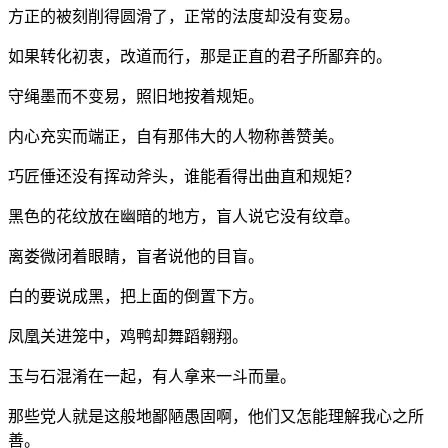
方正的被刻削得圆滑了，正常的法度却没有变易。
如果转化初衷，改道而行，那是正直的君子所鄙弃的。
守绳墨而不变易，照旧地按着规矩。
内心充实而端正，自有那伟大的人物称善赞美。
巧匠倕还没有挥动斧头，谁能看得出曲直和规矩？
黑色的花纹放在幽暗的地方，盲人说它没有纹章。
离娄微闭着眼睛，盲者说他的目盲。
白的要说成黑，把上面的倒置下方。
凤凰关进笼中，鸡鸭却舞蹈翱翔。
玉与石混淆在一起，有人拿来一斗而量。
那些党人就是这般地鄙陋愚固啊，他们又怎能理解我心之所
善。