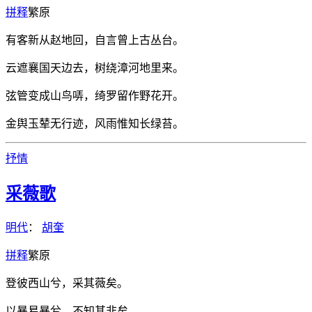
拼
释
繁
原
有客新从赵地回，自言曾上古丛台。
云遮襄国天边去，树绕漳河地里来。
弦管变成山鸟哢，绮罗留作野花开。
金舆玉辇无行迹，风雨惟知长绿苔。
抒情
采薇歌
明代
：
胡奎
拼
释
繁
原
登彼西山兮，采其薇矣。
以暴易暴兮，不知其非矣。