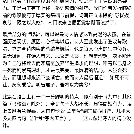
从而充实了作品丰厚的内在蕴含力，使之产生了强烈的感染
力。正是由于有了上述一系列感情的铺垫，故而作者发抒临终
前的慨叹便有了厚实的基础与前提，诗篇正文末段的“舒忧娱
哀兮，限之以大故”，人们读来也便更觉悲慨而泫然了。
最后部分的“乱辞”，可以说是诗人情感达到高潮的表露。在前
面历述现状、原因、心情等以后，诗人至此发出了浩叹与歌
唱，它是全诗内容的总结与概括，也是诗人心声的集中倾诉。
毫无疑问，在诗人看来，悲哀是悲哀，理想是理想，决不能因
为自己行将死去而悲痛至放弃毕生追求的理想，唯有以己身之
一死而殉崇高理想，才是最完美、最圆满的结局，人虽会死
去，而理想却永远不会消亡。故而诗人最后唱道：“知死不可
让，愿勿爱兮。明告君子，吾将以为类兮！”
此篇在语言上有一个十分鲜明的特点，似有别于《九章》其他
篇（《橘颂》除外）：全诗句子大都不长，显得简短有力，读
上去颇有急促感。从首句“滔滔孟夏兮”到篇终“乱辞”，几乎大
多是四言句（加“兮”字为五言），——这显然是诗人的精心设
计。