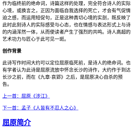
作为临终前的绝命词，诗篇这样的处理，完全符合诗人的实际
心境，或换言之，正因为面临自我选择的死亡，才会有气促情
迫之感，而运用短促句，正是这种真切心境的实剖，既反映了
此时此刻诗人的实际感受与心态，也在情感与表达形式上与诗
的内涵浑然一体，从而使读者产生了强烈的共鸣。诗人高超的
艺术功力与匠心于此可见一斑。
创作背景
此诗写作时间大约可以定位屈原临死前，是诗人的绝命词。也
有学者认为此诗是屈原流放中怀念长沙的诗作，大约作于到达
长沙之前，而在《九章·哀郢》之后，是屈原决心自杀的预
告。
上一首：屈原《涉江》
下一首：孟子《人皆有不忍人之心》
屈原简介