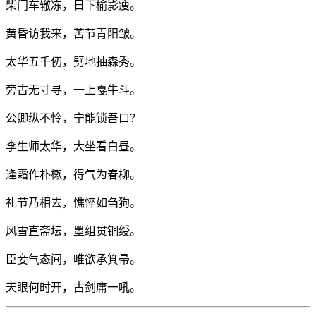
柴门车辙冻，日下榆影瘦。
黄昏访我来，苦节青阳皱。
太华五千仞，劈地抽森秀。
旁古无寸寻，一上戛牛斗。
公卿纵不怜，宁能锁吾口？
李生师太华，大坐看白昼。
逢霜作朴樕，得气为春柳。
礼节乃相去，憔悴如刍狗。
风雪直斋坛，墨组贯铜绶。
臣妾气态间，唯欲承箕帚。
天眼何时开，古剑庸一吼。