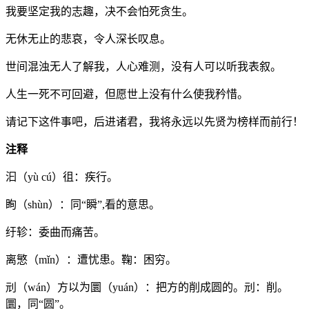
我要坚定我的志趣，决不会怕死贪生。
无休无止的悲哀，令人深长叹息。
世间混浊无人了解我，人心难测，没有人可以听我表叙。
人生一死不可回避，但愿世上没有什么使我矜惜。
请记下这件事吧，后进诸君，我将永远以先贤为榜样而前行！
注释
汩（yù cú）徂：疾行。
眴（shùn）：同“瞬”,看的意思。
纡轸：委曲而痛苦。
离慜（mǐn）：遭忧患。鞠：困穷。
刓（wán）方以为圜（yuán）：把方的削成圆的。刓：削。
圜，同“圆”。