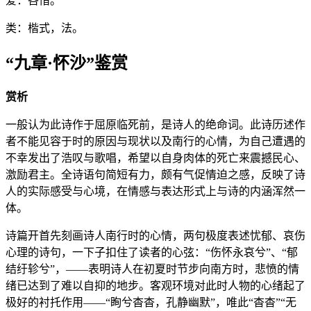
爱：吝惜。
类：楷式，法。
“九章·怀沙”鉴赏
赏析
一般认为此诗作于屈原临死前，是诗人的绝命词。此诗历述作
者不能见容于时的原因与现状以及南行的心情，为自己遭遇的
不幸发出了浩叹与歌唱，希望以自身肉体的死亡来震撼民心、
激励君主。全诗语句简短有力，颇有气促情迫之感，反映了诗
人的实际感受与心境，在情感与表达形式上与诗的内涵浑然一
体。
诗篇开首先刻画诗人南行时的心情，两句极度表述忧郁、哀伤
心理的诗句，一下子扣住了读者的心弦：“伤怀永哀兮”、“郁
结纡轸兮”，——表明诗人在初夏时节步向南方时，悲愤的情
绪已达到了难以自抑的地步。客观环境对此时人物的心绪起了
极好的衬托作用——“眴兮杳杳，孔静幽默”，唯此“杳杳”“无