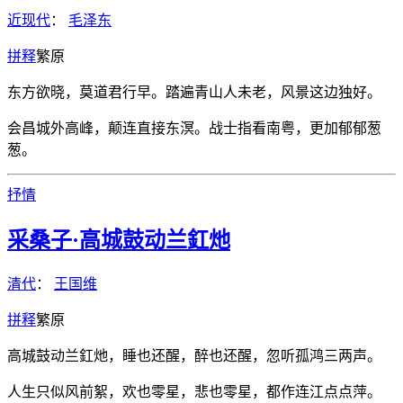
近现代
：
毛泽东
拼
释
繁
原
东方欲晓，莫道君行早。踏遍青山人未老，风景这边独好。
会昌城外高峰，颠连直接东溟。战士指看南粤，更加郁郁葱
葱。
抒情
采桑子·高城鼓动兰釭灺
清代
：
王国维
拼
释
繁
原
高城鼓动兰釭灺，睡也还醒，醉也还醒，忽听孤鸿三两声。
人生只似风前絮，欢也零星，悲也零星，都作连江点点萍。