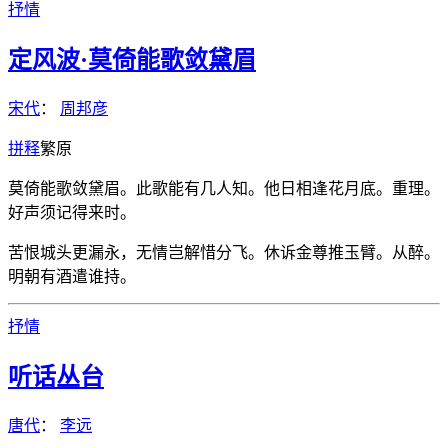
抒情
定风波·莫倚能歌敛黛眉
宋代
：
周邦彦
拼
释
繁
原
莫倚能歌敛黛眉。此歌能有几人知。他日相逢花月底。重理。
好声须记得来时。
苦恨城头更漏永，无情岂解惜分飞。休诉金尊推玉臂。从醉。
明朝有酒遣谁持。
抒情
听话丛台
唐代
：
李远