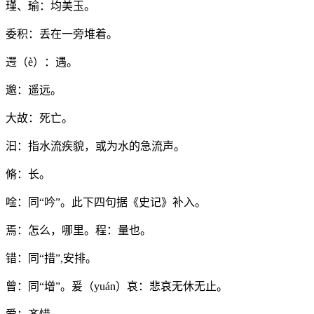
瑾、瑜：均美玉。
委积：丢在一旁堆着。
遌（è）：遇。
邈：遥远。
大故：死亡。
汩：指水流疾貌，或为水的急流声。
脩：长。
唫：同“吟”。此下四句据《史记》补入。
焉：怎么，哪里。程：量也。
错：同“措”,安排。
曾：同“增”。爰（yuán）哀：悲哀无休无止。