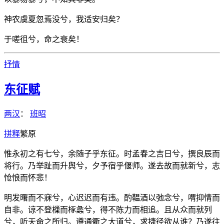
神农虞夏忽焉没兮，我适安归矣？
于嗟徂兮，命之衰矣！
抒情
东征赋
两汉
：
班昭
拼
释
繁
原
惟永初之有七兮，余随子乎东征。时孟春之吉日兮，撰良辰而
将行。乃举趾而升舆兮，夕予宿乎偃师。遂去故而就新兮，志
怆悢而怀悲！
明发曙而不寐兮，心迟迟而有违。酌鞰酒以弛念兮，喟抑情而
自非。谅不登樔而椓蠡兮，得不陈力而相追。且从众而就列
兮，听天命之所归。遵通衢之大道兮，求捷径欲从谁？乃遂往