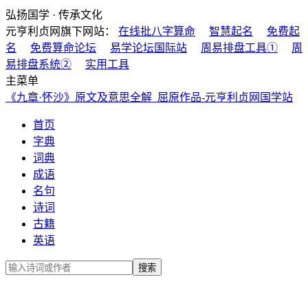
弘扬国学 · 传承文化
元亨利贞网旗下网站：
在线批八字算命
智慧起名
免费起
名
免费算命论坛
易学论坛国际站
周易排盘工具①
周
易排盘系统②
实用工具
主菜单
《九章·怀沙》原文及意思全解_屈原作品-元亨利贞网国学站
首页
字典
词典
成语
名句
诗词
古籍
英语