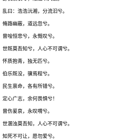
乱曰：浩浩沅湘，分流汩兮。
脩路幽蔽，道远忽兮。
曾唫恒悲兮，永慨叹兮。
世既莫吾知兮，人心不可谓兮。
怀质抱青，独无匹兮。
伯乐既没，骥焉程兮。
民生禀命，各有所错兮。
定心广志，余何畏惧兮！
曾伤爰哀，永叹喟兮。
世溷浊莫吾知，人心不可谓兮。
知死不可让，愿勿爱兮。