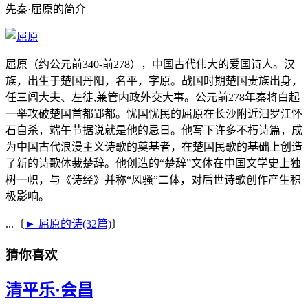
先秦·屈原的简介
屈原（约公元前340-前278），中国古代伟大的爱国诗人。汉
族，出生于楚国丹阳，名平，字原。战国时期楚国贵族出身，
任三闾大夫、左徒,兼管内政外交大事。公元前278年秦将白起
一举攻破楚国首都郢都。忧国忧民的屈原在长沙附近汩罗江怀
石自杀，端午节据说就是他的忌日。他写下许多不朽诗篇，成
为中国古代浪漫主义诗歌的奠基者，在楚国民歌的基础上创造
了新的诗歌体裁楚辞。他创造的“楚辞”文体在中国文学史上独
树一帜，与《诗经》并称“风骚”二体，对后世诗歌创作产生积
极影响。
...〔
► 屈原的诗(32篇)
〕
猜你喜欢
清平乐·会昌