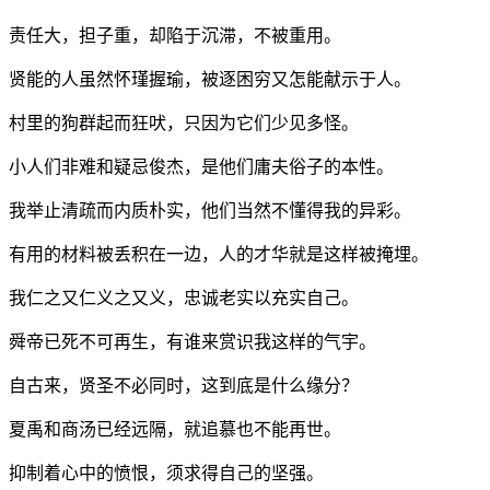
责任大，担子重，却陷于沉滞，不被重用。
贤能的人虽然怀瑾握瑜，被逐困穷又怎能献示于人。
村里的狗群起而狂吠，只因为它们少见多怪。
小人们非难和疑忌俊杰，是他们庸夫俗子的本性。
我举止清疏而内质朴实，他们当然不懂得我的异彩。
有用的材料被丢积在一边，人的才华就是这样被掩埋。
我仁之又仁义之又义，忠诚老实以充实自己。
舜帝已死不可再生，有谁来赏识我这样的气宇。
自古来，贤圣不必同时，这到底是什么缘分？
夏禹和商汤已经远隔，就追慕也不能再世。
抑制着心中的愤恨，须求得自己的坚强。