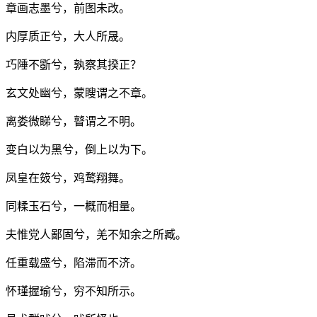
章画志墨兮，前图未改。
内厚质正兮，大人所晟。
巧陲不斵兮，孰察其揆正？
玄文处幽兮，蒙瞍谓之不章。
离娄微睇兮，瞽谓之不明。
变白以为黑兮，倒上以为下。
凤皇在笯兮，鸡鹜翔舞。
同糅玉石兮，一概而相量。
夫惟党人鄙固兮，羌不知余之所臧。
任重载盛兮，陷滞而不济。
怀瑾握瑜兮，穷不知所示。