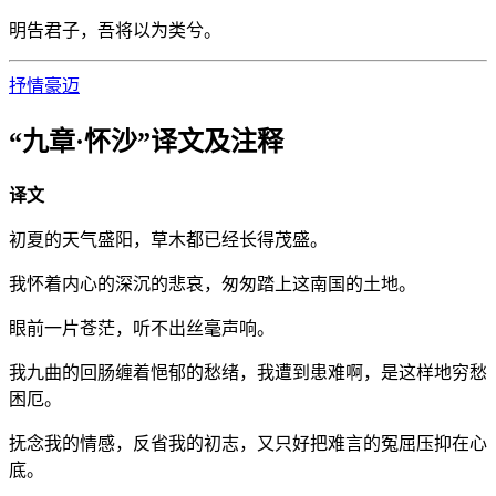
明告君子，吾将以为类兮。
抒情
豪迈
“九章·怀沙”译文及注释
译文
初夏的天气盛阳，草木都已经长得茂盛。
我怀着内心的深沉的悲哀，匆匆踏上这南国的土地。
眼前一片苍茫，听不出丝毫声响。
我九曲的回肠缠着悒郁的愁绪，我遭到患难啊，是这样地穷愁
困厄。
抚念我的情感，反省我的初志，又只好把难言的冤屈压抑在心
底。