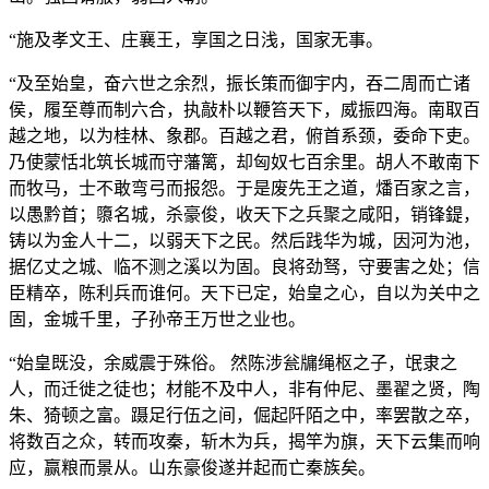
“施及孝文王、庄襄王，享国之日浅，国家无事。
“及至始皇，奋六世之余烈，振长策而御宇内，吞二周而亡诸
侯，履至尊而制六合，执敲朴以鞭笞天下，威振四海。南取百
越之地，以为桂林、象郡。百越之君，俯首系颈，委命下吏。
乃使蒙恬北筑长城而守藩篱，却匈奴七百余里。胡人不敢南下
而牧马，士不敢弯弓而报怨。于是废先王之道，燔百家之言，
以愚黔首；隳名城，杀豪俊，收天下之兵聚之咸阳，销锋鍉，
铸以为金人十二，以弱天下之民。然后践华为城，因河为池，
据亿丈之城、临不测之溪以为固。良将劲驽，守要害之处；信
臣精卒，陈利兵而谁何。天下已定，始皇之心，自以为关中之
固，金城千里，子孙帝王万世之业也。
“始皇既没，余威震于殊俗。 然陈涉瓮牖绳枢之子，氓隶之
人，而迁徙之徒也；材能不及中人，非有仲尼、墨翟之贤，陶
朱、猗顿之富。蹑足行伍之间，倔起阡陌之中，率罢散之卒，
将数百之众，转而攻秦，斩木为兵，揭竿为旗，天下云集而响
应，赢粮而景从。山东豪俊遂并起而亡秦族矣。