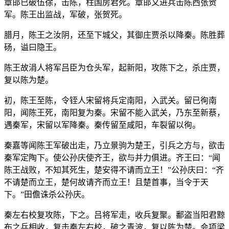
章邯已破伍徐，击陈，柱国房君死。章邯又进兵击陈西张贺
军。陈王出监战，军破，张贺死。
腊月，陈王之汝阴，还至下城父，其御庄贾杀以降秦。陈胜葬
砀，谥曰隐王。
陈王故涓人将军吕臣为仓头军，起新阳，攻陈下之，杀庄贾，
复以陈为楚。
初，陈王至陈，令铚人宋留将兵定南阳，入武关。留已徇南
阳，闻陈王死，南阳复为秦。宋留不能入武关，乃东至新蔡，
遇秦军，宋留以军降秦。秦传留至咸阳，车裂留以徇。
秦嘉等闻陈王军破出走，乃立景驹为楚王，引兵之方与，欲击
秦军定陶下。使公孙庆使齐王，欲与并力俱进。齐王曰：“闻
陈王战败，不知其死生，楚安得不请而立王！”公孙庆曰：“齐
不请楚而立王，楚何故请齐而立王！且楚首事，当令于天
下。”田儋诛杀公孙庆。
秦左右校复攻陈，下之。吕将军走，收兵复聚。鄱盗当阳君黥
布之兵相收，复击秦左右校，破之青波，复以陈为楚。会项梁