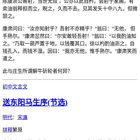
陈康肃公善射，当世无双 ，公亦以此自矜。尝射于家圃，有
卖油翁释担而立，睨之，久而不去。见其发矢十中八九，但微
颔之。
康肃问曰：“汝亦知射乎？吾射不亦精乎？”翁曰：“无他， 但
手熟尔。”康肃忿然曰：“尔安敢轻吾射！”翁曰：“以我酌油知
之。”乃取一葫芦置于地，以钱覆其口，徐以杓酌油沥之，自
钱孔入，而钱不湿。因曰：“我亦无他，惟手熟尔。”康肃笑而
遣之。
此与庄生所谓解牛斫轮者何异？
初中文言文
送东阳马生序(节选)
明代
：
宋濂
拼
释
繁
原