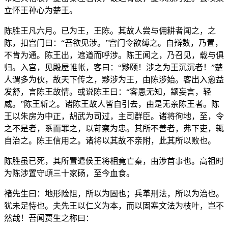
立怀王孙心为楚王。
陈胜王凡六月。已为王，王陈。其故人尝与佣耕者闻之，之
陈，扣宫门曰：“吾欲见涉。”宫门令欲缚之。自辩数，乃置，
不肯为通。陈王出，遮道而呼涉。陈王闻之，乃召见，载与俱
归。入宫，见殿屋帷帐，客曰：“夥颐！涉之为王沉沉者！”楚
人谓多为伙，故天下传之，夥涉为王，由陈涉始。客出入愈益
发舒，言陈王故情。或说陈王曰：“客愚无知，颛妄言，轻
威。”陈王斩之。诸陈王故人皆自引去，由是无亲陈王者。陈
王以朱房为中正，胡武为司过，主司群臣。诸将徇地，至，令
之不是者，系而罪之，以苛察为忠。其所不善者，弗下吏，辄
自治之。陈王信用之。诸将以其故不亲附，此其所以败也。
陈胜虽已死，其所置遣侯王将相竟亡秦，由涉首事也。高祖时
为陈涉置守頉三十家砀，至今血食。
褚先生曰：地形险阻，所以为固也；兵革刑法，所以为治也。
犹未足恃也。夫先王以仁义为本，而以固塞文法为枝叶，岂不
然哉！吾闻贾生之称曰：