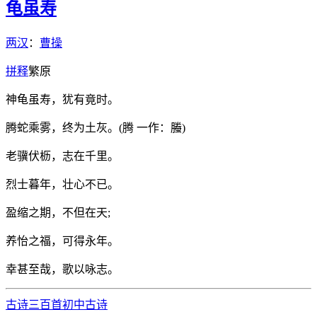
龟虽寿
两汉
：
曹操
拼
释
繁
原
神龟虽寿，犹有竟时。
腾蛇乘雾，终为土灰。(腾 一作：螣)
老骥伏枥，志在千里。
烈士暮年，壮心不已。
盈缩之期，不但在天;
养怡之福，可得永年。
幸甚至哉，歌以咏志。
古诗三百首
初中古诗