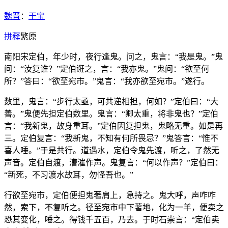
魏晋
：
干宝
拼
释
繁
原
南阳宋定伯，年少时，夜行逢鬼。问之，鬼言：“我是鬼。”鬼
问：“汝复谁？”定伯诳之，言：“我亦鬼。”鬼问：“欲至何
所？”答曰：“欲至宛市。”鬼言：“我亦欲至宛市。”遂行。
数里，鬼言：“步行太亟，可共递相担，何如？”定伯曰：“大
善。”鬼便先担定伯数里。鬼言：“卿太重，将非鬼也？”定伯
言：“我新鬼，故身重耳。”定伯因复担鬼，鬼略无重。如是再
三。定伯复言：“我新鬼，不知有何所畏忌？”鬼答言：“惟不
喜人唾。”于是共行。道遇水，定伯令鬼先渡，听之，了然无
声音。定伯自渡，漕漼作声。鬼复言：“何以作声？”定伯曰：
“新死，不习渡水故耳，勿怪吾也。”
行欲至宛市，定伯便担鬼著肩上，急持之。鬼大呼，声咋咋
然，索下，不复听之。径至宛市中下著地，化为一羊，便卖之
恐其变化，唾之。得钱千五百，乃去。于时石崇言：“定伯卖