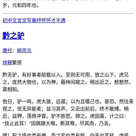
岁，元和四年也。
初中文言文
写景
抒怀
怀才不遇
黔之驴
唐代
：
柳宗元
拼
释
繁
原
黔无驴，有好事者船载以入。至则无可用，放之山下。虎见
之，庞然大物也，以为神，蔽林间窥之。稍出近之，慭慭然，
莫相知。
他日，驴一鸣，虎大骇，远遁；以为且噬己也，甚恐。然往来
视之，觉无异能者；益习其声，又近出前后，终不敢搏。稍
近，益狎，荡倚冲冒。驴不胜怒，蹄之。虎因喜，计之曰：
“技止此耳！”因跳踉大㘎，断其喉，尽其肉，乃去。
噫！形之庞也类有德，声之宏也类有能。向不出其技，虎虽