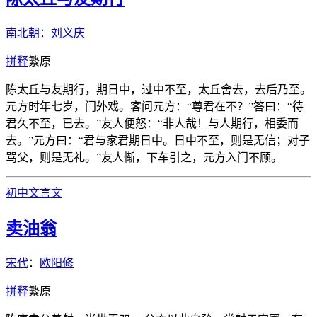
南北朝
：
刘义庆
拼
释
繁
原
陈太丘与友期行，期日中，过中不至，太丘舍去，去后乃至。
元方时年七岁，门外戏。客问元方：“尊君在不？”答曰：“待
君久不至，已去。”友人便怒：“非人哉！与人期行，相委而
去。”元方曰：“君与家君期日中。日中不至，则是无信；对子
骂父，则是无礼。”友人惭，下车引之，元方入门不顾。
初中文言文
卖油翁
宋代
：
欧阳修
拼
释
繁
原