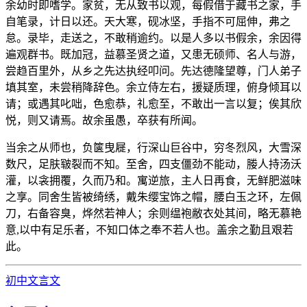
余幼时即嗜学。家贫，无从致书以观，每假借于藏书之家，手
自笔录，计日以还。天大寒，砚冰坚，手指不可屈伸，弗之
怠。录毕，走送之，不敢稍逾约。以是人多以书假余，余因得
遍观群书。既加冠，益慕圣贤之道，又患无硕师、名人与游，
尝趋百里外，从乡之先达执经叩问。先达德隆望尊，门人弟子
填其室，未尝稍降辞色。余立侍左右，援疑质理，俯身倾耳以
请；或遇其叱咄，色愈恭，礼愈至，不敢出一言以复；俟其欣
悦，则又请焉。故余虽愚，卒获有所闻。
当余之从师也，负箧曳屣，行深山巨谷中，穷冬烈风，大雪深
数尺，足肤皲裂而不知。至舍，四支僵劲不能动，媵人持汤沃
灌，以衾拥覆，久而乃和。寓逆旅，主人日再食，无鲜肥滋味
之享。同舍生皆被绮绣，戴朱缨宝饰之帽，腰白玉之环，左佩
刀，右备容臭，烨然若神人；余则缊袍敝衣处其间，略无慕艳
意,以中有足乐者，不知口体之奉不若人也。盖余之勤且艰若
此。
初中文言文