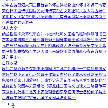
初中古诗
赞颂
宋词三百首
春节
怀古诗
动物
山水
怀才不遇
同情
夏
天
伤怀
田园诗
忧国忧民
友情诗
哀怨
古文观止
写景
友人
写雪
端午
节
追忆
女子
写花
相思
儿童
元曲三百首
爱国诗
写水
讽刺诗
古诗三
百首
悼亡
春天
游子
诗人大全
纳兰性德
柳永
苏轼
李白
刘向
杜甫
张可久
王维
马钰
陶渊明
段成己
石孝友
李清照
王丹桂
刘雄
陆游
王国维
李煜
王冕
司马迁
屈原
柳宗
元
白居易
黄庭坚
元好问
左丘明
李商隐
孟浩然
辛弃疾
吴文英
江总
司马相如
曹植
杨万里
赵孟頫
王昌龄
欧阳修
周邦彦
岑参
东方朔
毛
泽东
更多>>
古籍收录
周礼
四圣心源
贾谊新书
小窗幽记
了凡四训
棋经十三篇
封神演义
焦氏易林
小五义
小八义
曹子建集
太玄经
齐民要术
公孙龙子
折狱
龟鉴
颜氏家训
训蒙骈句
江南野史
东游记
周书
东京梦华录
朝野佥
载
雍正剑侠图
奉天录
后汉书
疑龙经
三国演义白话文
三略
易传
平
宋录
仪礼
韩非子
北齐书
农桑辑要
西京杂记
何博士备论
孙子兵法
月波洞中记
顺宗实录
北溪字义
司马法
更多>>
A