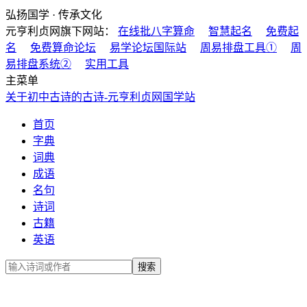
弘扬国学 · 传承文化
元亨利贞网旗下网站：
在线批八字算命
智慧起名
免费起
名
免费算命论坛
易学论坛国际站
周易排盘工具①
周
易排盘系统②
实用工具
主菜单
关于初中古诗的古诗-元亨利贞网国学站
首页
字典
词典
成语
名句
诗词
古籍
英语