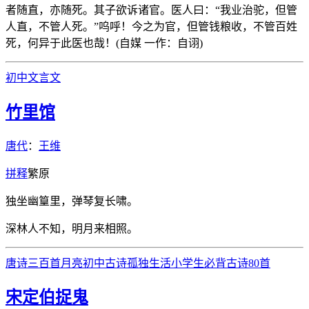
者随直，亦随死。其子欲诉诸官。医人曰：“我业治驼，但管
人直，不管人死。”呜呼！今之为官，但管钱粮收，不管百姓
死，何异于此医也哉！(自媒 一作：自诩)
初中文言文
竹里馆
唐代
：
王维
拼
释
繁
原
独坐幽篁里，弹琴复长啸。
深林人不知，明月来相照。
唐诗三百首
月亮
初中古诗
孤独
生活
小学生必背古诗80首
宋定伯捉鬼