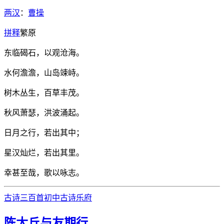
两汉
：
曹操
拼
释
繁
原
东临碣石，以观沧海。
水何澹澹，山岛竦峙。
树木丛生，百草丰茂。
秋风萧瑟，洪波涌起。
日月之行，若出其中；
星汉灿烂，若出其里。
幸甚至哉，歌以咏志。
古诗三百首
初中古诗
乐府
陈太丘与友期行