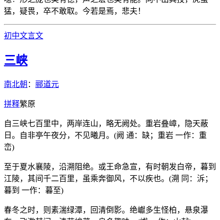
猛，疑畏，卒不敢取。今若是焉，悲夫！
初中文言文
三峡
南北朝
：
郦道元
拼
释
繁
原
自三峡七百里中，两岸连山，略无阙处。重岩叠嶂，隐天蔽
日。自非亭午夜分，不见曦月。(阙 通：缺；重岩 一作：重
峦)
至于夏水襄陵，沿溯阻绝。或王命急宣，有时朝发白帝，暮到
江陵，其间千二百里，虽乘奔御风，不以疾也。(溯 同：泝；
暮到 一作：暮至)
春冬之时，则素湍绿潭，回清倒影。绝巘多生怪柏，悬泉瀑