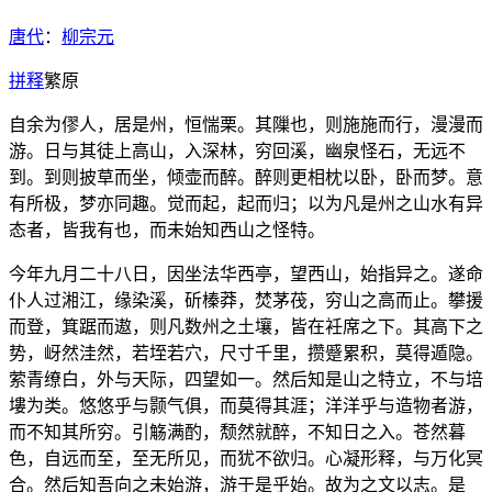
唐代
：
柳宗元
拼
释
繁
原
自余为僇人，居是州，恒惴栗。其隟也，则施施而行，漫漫而
游。日与其徒上高山，入深林，穷回溪，幽泉怪石，无远不
到。到则披草而坐，倾壶而醉。醉则更相枕以卧，卧而梦。意
有所极，梦亦同趣。觉而起，起而归；以为凡是州之山水有异
态者，皆我有也，而未始知西山之怪特。
今年九月二十八日，因坐法华西亭，望西山，始指异之。遂命
仆人过湘江，缘染溪，斫榛莽，焚茅茷，穷山之高而止。攀援
而登，箕踞而遨，则凡数州之土壤，皆在衽席之下。其高下之
势，岈然洼然，若垤若穴，尺寸千里，攒蹙累积，莫得遁隐。
萦青缭白，外与天际，四望如一。然后知是山之特立，不与培
塿为类。悠悠乎与颢气俱，而莫得其涯；洋洋乎与造物者游，
而不知其所穷。引觞满酌，颓然就醉，不知日之入。苍然暮
色，自远而至，至无所见，而犹不欲归。心凝形释，与万化冥
合。然后知吾向之未始游，游于是乎始。故为之文以志。是