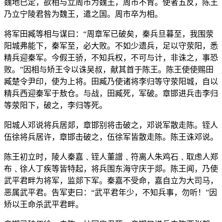
魏地已定，欲相与立周市为魏王，周市不肯。使者五反，陈王
乃立宁陵君咎为魏王，遣之国。周市卒为相。
将军田臧等相与谋曰：“周章军已破矣，秦兵旦暮至，我围荥
阳城弗能下，秦军至，必大败。不如少遗兵，足以守荥阳，悉
精兵迎秦军。今假王骄，不知兵权，不可与计，非诛之，事恐
败。”因相与矫王令以诛吴叔，献其首于陈王。陈王使使赐田
臧楚令尹印，使为上将。田臧乃使诸将李归等守荥阳城，自以
精兵西迎秦军于敖仓。与战，田臧死，军破。章邯进兵击李归
等荥阳下，破之，李归等死。
阳城人邓说将兵居郯，章邯别将击破之，邓说军散走陈。铚人
伍徐将兵居许，章邯击破之，伍徐军皆散走陈。陈王诛邓说。
陈王初立时，陵人秦嘉﹑铚人董譄﹑符离人朱鸡石﹑取虑人郑
布﹑徐人丁疾等皆特起，将兵围东海守庆于郯。陈王闻，乃使
武平君畔为将军，监郯下军。秦嘉不受命，嘉自立为大司马，
恶属武平君。告军吏曰：“武平君年少，不知兵事，勿听！”因
矫以王命杀武平君畔。