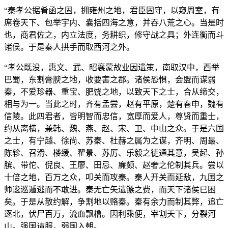
“秦孝公据肴函之固，拥雍州之地，君臣固守，以窥周室，有
席卷天下、包举宇内、囊括四海之意，并吞八荒之心。当是时
也，商君佐之，内立法度，务耕织，修守战之具；外连衡而斗
诸侯。于是秦人拱手而取西河之外。
“孝公既没，惠文、武、昭襄蒙故业因遗策，南取汉中，西举
巴蜀，东割膏腴之地，收要害之郡。诸侯恐惧，会盟而谋弱
秦，不爱珍器、重宝、肥饶之地，以致天下之士，合从缔交，
相与为一。当此之时，齐有孟尝，赵有平原，楚有春申，魏有
信陵。此四君者，皆明智而忠信，宽厚而爱人，尊贤而重士，
约从离横，兼韩、魏、燕、赵、宋、卫、中山之众。于是六国
之士，有宁越、徐尚、苏秦、杜赫之属为之谋，齐明、周最、
陈轸、召滑、楼缓、翟景、苏厉、乐毅之徒通其意，吴起、孙
膑、带佗、倪良、王廖、田忌、廉颇、赵奢之伦制其兵。尝以
十倍之地，百万之众，叩关而攻秦。秦人开关而延敌，九国之
师逡巡遁逃而不敢进。秦无亡矢遗镞之费，而天下诸侯已困
矣。于是从散约解，争割地以赂秦。秦有余力而制其弊，追亡
逐北，伏尸百万，流血飘橹。因利乘便，宰割天下，分裂河
山。强国请服，弱国入朝。