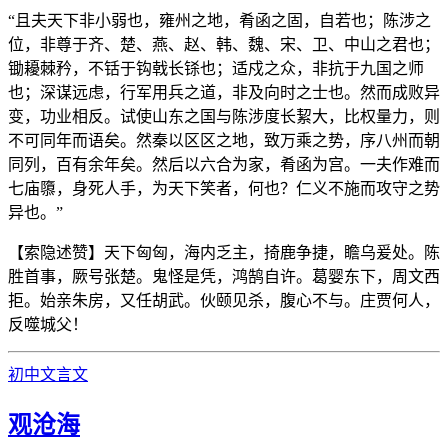
“且夫天下非小弱也，雍州之地，肴函之固，自若也；陈涉之
位，非尊于齐、楚、燕、赵、韩、魏、宋、卫、中山之君也；
锄耰棘矜，不铦于钩戟长铩也；适戍之众，非抗于九国之师
也；深谋远虑，行军用兵之道，非及向时之士也。然而成败异
变，功业相反。试使山东之国与陈涉度长絜大，比权量力，则
不可同年而语矣。然秦以区区之地，致万乘之势，序八州而朝
同列，百有余年矣。然后以六合为家，肴函为宫。一夫作难而
七庙隳，身死人手，为天下笑者，何也？仁义不施而攻守之势
异也。”
【索隐述赞】天下匈匈，海内乏主，掎鹿争捷，瞻乌爰处。陈
胜首事，厥号张楚。鬼怪是凭，鸿鹄自许。葛婴东下，周文西
拒。始亲朱房，又任胡武。伙颐见杀，腹心不与。庄贾何人，
反噬城父！
初中文言文
观沧海