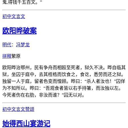
鬼,得钱千五百文。”
初中文言文
欧阳晔破案
明代
：
冯梦龙
拼
释
繁
原
欧阳晔治鄂州，民有争舟而相殴至死者，狱久不决。晔自临其
狱，坐囚于庭中，去其桎梏而饮食之，食讫，悉劳而还之狱。
独留一人于庭，留者色变而惶顾。晔曰：“杀人者汝也！”囚佯
为不知所以。晔曰：“吾观食者皆以右手持箸，而汝独以左。
今死者伤在右肋，非汝而谁？”囚无以对。
初中文言文
赞颂
始得西山宴游记