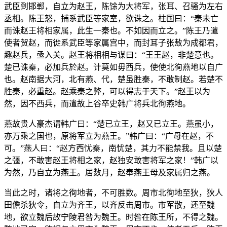
武臣到邯郸，自立为赵王，陈馀为大将军，张耳、召骚为左右
丞相。陈王怒，捕系武臣等家室，欲诛之。柱国曰：“秦未亡
而诛赵王将相家属，此生一秦也。不如因而立之。”陈王乃遣
使者贺赵，而徙系武臣等家属宫中，而封耳子张敖为成都君，
趣赵兵，亟入关。赵王将相相与谋曰：“王王赵，非楚意也。
楚已诛秦，必加兵於赵。计莫如毋西兵，使使北徇燕地以自广
也。赵南据大河，北有燕、代，楚虽胜秦，不敢制赵。若楚不
胜秦，必重赵。赵乘秦之弊，可以得志于天下。”赵王以为
然，因不西兵，而遣故上谷卒史韩广将兵北徇燕地。
燕故贵人豪杰谓韩广曰：“楚已立王，赵又已立王。燕虽小，
亦万乘之国也，原将军立为燕王。”韩广曰：“广母在赵，不
可。”燕人曰：“赵方西忧秦，南忧楚，其力不能禁我。且以楚
之彊，不敢害赵王将相之家，赵独安敢害将军之家！”韩广以
为然，乃自立为燕王。居数月，赵奉燕王母及家属归之燕。
当此之时，诸将之徇地者，不可胜数。周市北徇地至狄，狄人
田儋杀狄令，自立为齐王，以齐反击周市。市军散，还至魏
地，欲立魏后故宁陵君咎为魏王。时咎在陈王所，不得之魏。