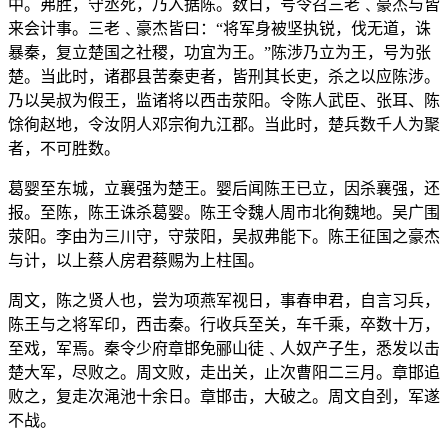
中。弗胜，守丞死，乃入据陈。数日，号令召三老﹑豪杰与皆
来会计事。三老﹑豪杰皆曰：“将军身被坚执锐，伐无道，诛
暴秦，复立楚国之社稷，功宜为王。”陈涉乃立为王，号为张
楚。当此时，诸郡县苦秦吏者，皆刑其长吏，杀之以应陈涉。
乃以吴叔为假王，监诸将以西击荥阳。令陈人武臣、张耳、陈
馀徇赵地，令汝阴人邓宗徇九江郡。当此时，楚兵数千人为聚
者，不可胜数。
葛婴至东城，立襄强为楚王。婴后闻陈王已立，因杀襄强，还
报。至陈，陈王诛杀葛婴。陈王令魏人周市北徇魏地。吴广围
荥阳。李由为三川守，守荥阳，吴叔弗能下。陈王征国之豪杰
与计，以上蔡人房君蔡赐为上柱国。
周文，陈之贤人也，尝为项燕军视日，事春申君，自言习兵，
陈王与之将军印，西击秦。行收兵至关，车千乘，卒数十万，
至戏，军焉。秦令少府章邯免郦山徒﹑人奴产子生，悉发以击
楚大军，尽败之。周文败，走出关，止次曹阳二三月。章邯追
败之，复走次渑池十余日。章邯击，大破之。周文自刭，军遂
不战。