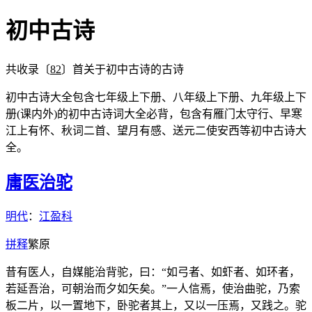
初中古诗
共收录〔
82
〕首关于初中古诗的古诗
初中古诗大全包含七年级上下册、八年级上下册、九年级上下
册(课内外)的初中古诗词大全必背，包含有雁门太守行、早寒
江上有怀、秋词二首、望月有感、送元二使安西等初中古诗大
全。
庸医治驼
明代
：
江盈科
拼
释
繁
原
昔有医人，自媒能治背驼，曰：“如弓者、如虾者、如环者，
若延吾治，可朝治而夕如矢矣。”一人信焉，使治曲驼，乃索
板二片，以一置地下，卧驼者其上，又以一压焉，又践之。驼