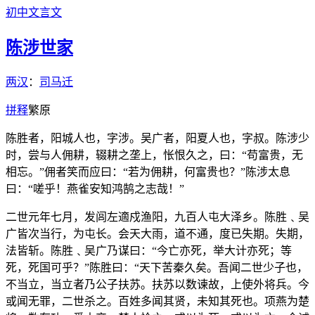
初中文言文
陈涉世家
两汉
：
司马迁
拼
释
繁
原
陈胜者，阳城人也，字涉。吴广者，阳夏人也，字叔。陈涉少
时，尝与人佣耕，辍耕之垄上，怅恨久之，曰：“苟富贵，无
相忘。”佣者笑而应曰：“若为佣耕，何富贵也？”陈涉太息
曰：“嗟乎！燕雀安知鸿鹄之志哉！”
二世元年七月，发闾左適戍渔阳，九百人屯大泽乡。陈胜﹑吴
广皆次当行，为屯长。会天大雨，道不通，度已失期。失期，
法皆斩。陈胜﹑吴广乃谋曰：“今亡亦死，举大计亦死；等
死，死国可乎？”陈胜曰：“天下苦秦久矣。吾闻二世少子也，
不当立，当立者乃公子扶苏。扶苏以数谏故，上使外将兵。今
或闻无罪，二世杀之。百姓多闻其贤，未知其死也。项燕为楚