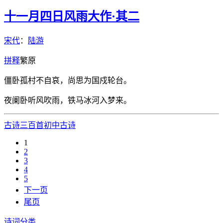
十一月四日风雨大作·其二
宋代
：
陆游
拼
释
繁
原
僵卧孤村不自哀，尚思为国戍轮台。
夜阑卧听风吹雨，铁马冰河入梦来。
古诗三百首
初中古诗
1
2
3
4
5
下一页
尾页
诗词分类