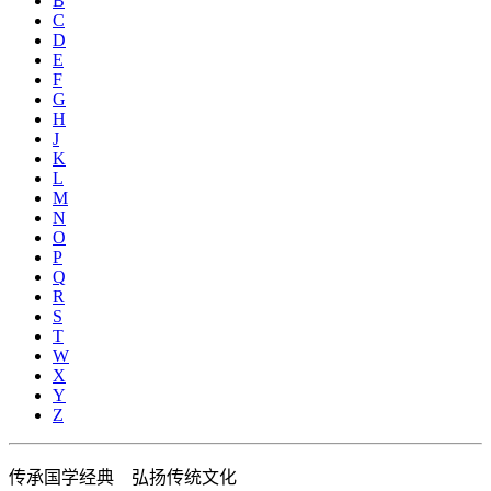
B
C
D
E
F
G
H
J
K
L
M
N
O
P
Q
R
S
T
W
X
Y
Z
传承国学经典 弘扬传统文化