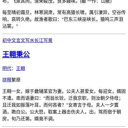
布，飞漱其间，清荣峻茂，良多趣味。(巘 一作：山献)
每至晴初霜旦，林寒涧肃，常有高猿长啸，属引凄异，空谷传
响，哀转久绝。故渔者歌曰：“巴东三峡巫峡长，猿鸣三声泪
沾裳。”
初中文言文
写水
长江
写景
王翱秉公
明代
：
王翱
拼
释
繁
原
王翱一女，嫁于畿辅某官为妻。公夫人甚爱女，每迎女，婿固
不遣。恚而语妻曰：“而翁长铨，迁我京职，则汝朝夕侍母；
且迁我如振落叶耳，而何吝者？”女寄言于母。夫人一夕置
酒，跪白公。公大怒，取案上器击伤夫人，出，驾而宿于朝
房，旬乃还第。婿竟不调。