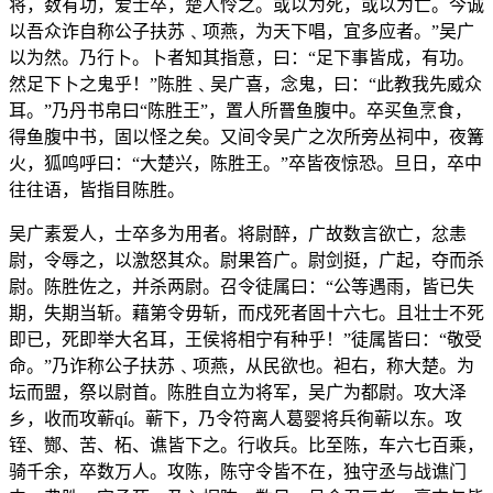
将，数有功，爱士卒，楚人怜之。或以为死，或以为亡。今诚
以吾众诈自称公子扶苏﹑项燕，为天下唱，宜多应者。”吴广
以为然。乃行卜。卜者知其指意，曰：“足下事皆成，有功。
然足下卜之鬼乎！”陈胜﹑吴广喜，念鬼，曰：“此教我先威众
耳。”乃丹书帛曰“陈胜王”，置人所罾鱼腹中。卒买鱼烹食，
得鱼腹中书，固以怪之矣。又间令吴广之次所旁丛祠中，夜篝
火，狐鸣呼曰：“大楚兴，陈胜王。”卒皆夜惊恐。旦日，卒中
往往语，皆指目陈胜。
吴广素爱人，士卒多为用者。将尉醉，广故数言欲亡，忿恚
尉，令辱之，以激怒其众。尉果笞广。尉剑挺，广起，夺而杀
尉。陈胜佐之，并杀两尉。召令徒属曰：“公等遇雨，皆已失
期，失期当斩。藉第令毋斩，而戍死者固十六七。且壮士不死
即已，死即举大名耳，王侯将相宁有种乎！”徒属皆曰：“敬受
命。”乃诈称公子扶苏﹑项燕，从民欲也。袒右，称大楚。为
坛而盟，祭以尉首。陈胜自立为将军，吴广为都尉。攻大泽
乡，收而攻蕲qí。蕲下，乃令符离人葛婴将兵徇蕲以东。攻
铚、酂、苦、柘、谯皆下之。行收兵。比至陈，车六七百乘，
骑千余，卒数万人。攻陈，陈守令皆不在，独守丞与战谯门